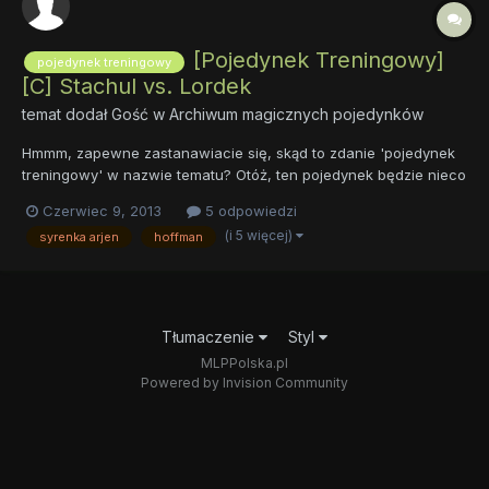
[Pojedynek Treningowy]
pojedynek treningowy
[C] Stachul vs. Lordek
temat dodał Gość w
Archiwum magicznych pojedynków
Hmmm, zapewne zastanawiacie się, skąd to zdanie 'pojedynek
treningowy' w nazwie tematu? Otóż, ten pojedynek będzie nieco
odstawał od obecnych standardów. Ten pojedynek będzie służył
Czerwiec 9, 2013
5 odpowiedzi
tylko do ćwiczeń, nie będzie możliwy wybór zwycięzcy przez
(i 5 więcej)
syrenka arjen
hoffman
oddawanie głosów w ankietach. Po prostu, trenin...
Tłumaczenie
Styl
MLPPolska.pl
Powered by Invision Community