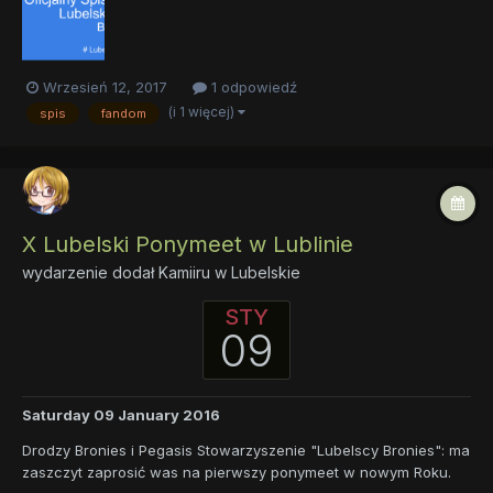
wyłącznie Bronies i Pegasis z Woj Lubelski...
Wrzesień 12, 2017
1 odpowiedź
(i 1 więcej)
spis
fandom
X Lubelski Ponymeet w Lublinie
wydarzenie dodał
Kamiiru
w
Lubelskie
STY
09
Saturday 09 January 2016
Drodzy Bronies i Pegasis Stowarzyszenie "Lubelscy Bronies": ma
zaszczyt zaprosić was na pierwszy ponymeet w nowym Roku.