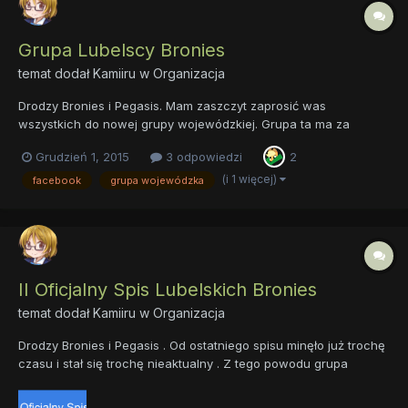
Grupa Lubelscy Bronies
temat dodał
Kamiiru
w
Organizacja
Drodzy Bronies i Pegasis. Mam zaszczyt zaprosić was
wszystkich do nowej grupy wojewódzkiej. Grupa ta ma za
zadnie zebrać wszystkich Bronies i Pegsis z województwa
Grudzień 1, 2015
3 odpowiedzi
2
Lubelskiego. Jej ideą jest utworzenie jednej spójnej i przede
wszystkim żywej grupy na której każdy z was chciał by być.
(i 1 więcej)
facebook
grupa wojewódzka
Jednocz...
II Oficjalny Spis Lubelskich Bronies
temat dodał
Kamiiru
w
Organizacja
Drodzy Bronies i Pegasis . Od ostatniego spisu minęło już trochę
czasu i stał się trochę nieaktualny . Z tego powodu grupa
Lubelscy Bronies zaprasza do wzięcia udziału w drugim
oficjalnym Spisie Lubelskich Bronies. Spis ten obejmuje tylko i