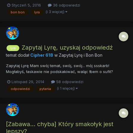
Co? Komu? Dlaczego? Pokażcie co potraficie! Zasady: 1.
Styczeń 5, 2016
36 odpowiedzi
Bohaterkami NIE muszą być Lyra czy Bon Bon, ale muszą pojawić
(i 3 więcej)
bon bon
lyra
się w tekście (np. w tle)....
Zapytaj Lyrę, uzyskaj odpowiedź
lyra
temat dodał
Cipher 618
w
Zapytaj Lyrę i Bon Bon
Zapytaj Lyrę Mam swój temat, swój, swój... mój ssskarb!
Mogłabyś, łaskawie nie podskakiwać, waląc łbem o sufit?
Zamontujesz w dziurach lampki LEDowe. Będzie fajnie! Wracając
Listopad 29, 2014
58 odpowiedzi
do twojego tematu. Jak nie trudno się domyślić, możecie
(i 1 więcej)
odpowiedzi
pytania
zadawać pytania Lyrze. Jej i tylko jej...
[Zabawa... chyba] Który smakołyk jest
lepszy?