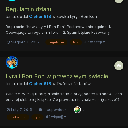
Regulamin działu
temat dodał
Cipher 618
w
Ławka Lyry i Bon Bon
Regulamin "Ławki Lyry i Bon Bon" Postanowienia ogólne: 1.
Obowiązuje tu regulamin forum 2. Spam będzie kasowany,
trolling zgłaszany. Proszę ignorować wszelkie prowokacje. 3.
(i 2 więcej)
Sierpień 1, 2015
regulamin
lyra
"Wycieczki osobiste" będą kasowane. W przypadku "recydywy"
- zgłaszane administracji 4. Używanie koloru jest zabro...
Lyra i Bon Bon w prawdziwym świecie
temat dodał
Cipher 618
w
Twórczość fanów
Witajcie. Wielką furorę zrobiła seria o przygodach Rainbow Dash
oraz jej ulubionej książce. Co prawda, nie znalazłem (jeszcze?)
czegoś takiego o naszych klaczach, ale będą pojawiać się tutaj
Luty 7, 2015
4 odpowiedzi
2
"Lyra / Bon Bon in real world". Zachęcam do zamieszczania
znalezionych artów. Pamiętajcie o jednym. Muszą być...
(i 1 więcej)
real world
lyra