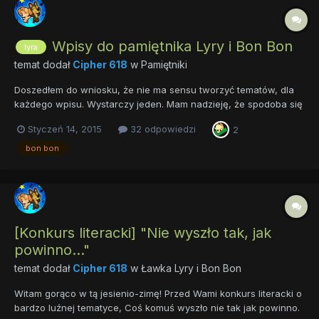
Wpisy do pamiętnika Lyry i Bon Bon
lyra
temat dodał
Cipher 618
w
Pamiętniki
Doszedłem do wniosku, że nie ma sensu tworzyć tematów, dla
każdego wpisu. Wystarczy jeden. Mam nadzieję, że spodoba się
Wam ten pomysł. Wpis #6 Triste zaproponował mi, żebym
Styczeń 14, 2015
32 odpowiedzi
2
wpisywała kolejne wpisy w jednej książce, a nie małych
książeczkach. Ani...
bon bon
[Konkurs literacki] "Nie wyszło tak, jak
powinno..."
temat dodał
Cipher 618
w
Ławka Lyry i Bon Bon
Witam gorąco w tą jesienio-zimę! Przed Wami konkurs literacki o
bardzo luźnej tematyce, Coś komuś wyszło nie tak jak powinno.