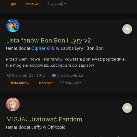
nieznane, a gdy zabraknie "koszmarów", weźmiemy się z...
(i 2 więcej)
gra
zabawa
Lista fanów Bon Bon i Lyry v2
temat dodał
Cipher 618
w
Ławka Lyry i Bon Bon
Przed wami nowa lista fanów. Powstała ponieważ poprzedniej
nie mogłem edytować. Zachęcam do zapisów
Sierpień 23, 2015
5 odpowiedzi
(i 1 więcej)
lista fanów
bon bon
MISJA: Uratować Fandom
temat dodał
Jeffy
w
Off-topic