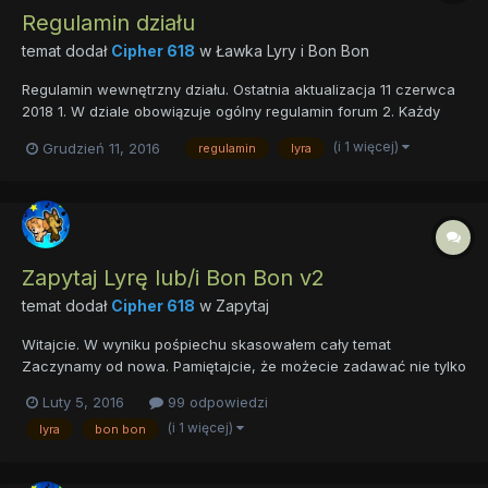
Regulamin działu
temat dodał
Cipher 618
w
Ławka Lyry i Bon Bon
Regulamin wewnętrzny działu. Ostatnia aktualizacja 11 czerwca
2018 1. W dziale obowiązuje ogólny regulamin forum 2. Każdy
użytkownik może zakładać tematy. W przypadku chęci
(i 1 więcej)
Grudzień 11, 2016
regulamin
lyra
zorganizowania konkursu proszę o kontakt (PW). 3. Używanie
koloru postaci lub podobnego jest zabroni...
Zapytaj Lyrę lub/i Bon Bon v2
temat dodał
Cipher 618
w
Zapytaj
Witajcie. W wyniku pośpiechu skasowałem cały temat
Zaczynamy od nowa. Pamiętajcie, że możecie zadawać nie tylko
pytania wspólne, ale i indywidualne (do jednej z klaczy). Jeśli
Luty 5, 2016
99 odpowiedzi
pytanie dotyczy tylko jednej postaci, użyjcie imienia. Ewentualnie
(i 1 więcej)
lyra
bon bon
"Do Lyry", "Do Bon Bon". Dzięki temu unikniemy pomyłek...