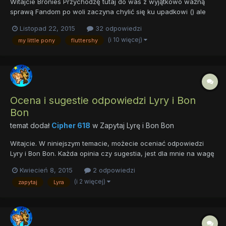
Witajcie Bronies Przychodzę tutaj do was z wyjątkowo ważną
sprawą Fandom po woli zaczyna chylić się ku upadkowi () ale
można coś na to poradzić Zresztą co ja tu wam będę wypisywał
Listopad 22, 2015
32 odpowiedzi
Sami zobaczcie! https://www.youtube.com/watch?
(i 10 więcej)
my little pony
fluttershy
v=_sdN59VceXM
Ocena i sugestie odpowiedzi Lyry i Bon
Bon
temat dodał
Cipher 618
w
Zapytaj Lyrę i Bon Bon
Witajcie. W niniejszym temacie, możecie oceniać odpowiedzi
Lyry i Bon Bon. Każda opinia czy sugestia, jest dla mnie na wagę
złota. Czekam i dziękuję. Śmiało PS. Mile widziane argumenty
Kwiecień 8, 2015
2 odpowiedzi
(i 2 więcej)
zapytaj
Lyra