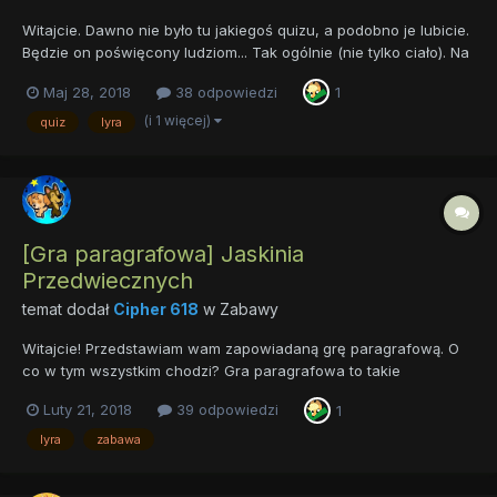
Witajcie. Dawno nie było tu jakiegoś quizu, a podobno je lubicie.
Będzie on poświęcony ludziom... Tak ogólnie (nie tylko ciało). Na
początek kilka zasad: 1. Pierwsza osoba, która udzieli poprawnej
Maj 28, 2018
38 odpowiedzi
1
odpowiedzi otrzyma 3pkt. Pozostałe dwie po 1pkt. 2. Tabela
będzie uaktualniana co kil...
(i 1 więcej)
quiz
lyra
[Gra paragrafowa] Jaskinia
Przedwiecznych
temat dodał
Cipher 618
w
Zabawy
Witajcie! Przedstawiam wam zapowiadaną grę paragrafową. O
co w tym wszystkim chodzi? Gra paragrafowa to takie
opowiadanie, w którym czytelnik decyduje o losach bohatera. W
Luty 21, 2018
39 odpowiedzi
1
tym przypadku Lyry. Każdy fragment będę kończył dając co
najmniej dwie opcje do wyboru (ruszyć w lewo, czy w prawo?).
lyra
zabawa
Wygra ta,...