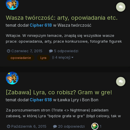
Wasza twórczość: arty, opowiadania etc.
temat dodał
Cipher 618
w
Wasza twórczość
Witajcie. W niniejszym temacie, znajdą się wszystkie wasze
prace: opowiadania, arty, prace konkursowe, fotografie figurek
blind bagów etc. Zachęcam do przesyłania prac stworzonych
Czerwiec 7, 2015
5 odpowiedzi
"ot tak", które leżą w szufladzie. Najbardziej aktywni
(i 4 więcej)
opowiadanie
Lyra
forumowicze, trafią do loży. Zostaną także odznaczeni elitarną...
[Zabawa] Lyra, co robisz? Gram w gre!
temat dodał
Cipher 618
w
Ławka Lyry i Bon Bon
Za porozumieniem stron (Triste <> Nightmare) zakładam
zabawę, w której Lyra "będzie grała w gre" (błąd celowy, tak w
tytule jak i tutaj ) Żeby zabawa nie była klonem 1:1, postanowiłem
Październik 6, 2015
20 odpowiedzi
1
pomęczyć ją kompletnymi gniotami, grami znanymi z tego, że są