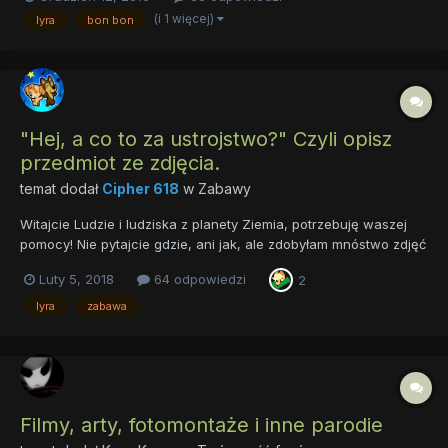
(i 1 więcej)
lyra
bon bon
"Hej, a co to za ustrojstwo?" Czyli opisz
przedmiot ze zdjęcia.
temat dodał
Cipher 618
w
Zabawy
Witajcie Ludzie i ludziska z planety Ziemia, potrzebuję waszej
pomocy! Nie pytajcie gdzie, ani jak, ale zdobyłam mnóstwo zdjęć
rzeczy, które są dostępne tylko u was. Problem w tym, że nie
Luty 5, 2018
64 odpowiedzi
2
mam bladego pojęcia co na nich jest. Właśnie dlatego
postanowiłam połączyć przyjemne z pożytecznym i zagon...
lyra
zabawa
Filmy, arty, fotomontaże i inne parodie