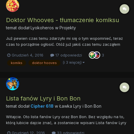
Doktor Whooves - tłumaczenie komiksu
temat dodał
Lyokoheros
w
Projekty
Już pewien czas temu zdarzyło mi się o tym wspomnieć, teraz
czas to porządnie ogłosić. Otóż już jakiś czas temu zacząłem
pracę nad tłumaczeniem świetnego komiksu pt. "Doktor
Grudzień 4, 2016
17 odpowiedzi
3
Whooves". Komiks ten łączy dwa popularne w fandomie(ta nie
ma to jak taki świeżak jak ja wypowiadający się o tym co jest...
(i 3 więcej)
komiks
doktor hooves
Lista fanów Lyry i Bon Bon
temat dodał
Cipher 618
w
Ławka Lyry i Bon Bon
Witajcie. Oto lista fanów Lyry oraz Bon Bon. Bez względu na to,
którą lubicie dajcie znać, a zostaniecie wpisani Lista fanów Lyry
Lista fanow Bon Bon
Grudzień 12, 2016
33 odpowiedzi