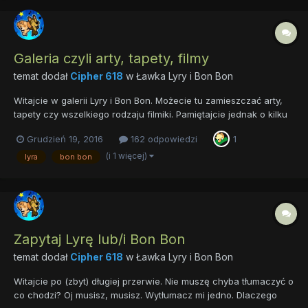
Galeria czyli arty, tapety, filmy
temat dodał
Cipher 618
w
Ławka Lyry i Bon Bon
Witajcie w galerii Lyry i Bon Bon. Możecie tu zamieszczać arty,
tapety czy wszelkiego rodzaju filmiki. Pamiętajcie jednak o kilku
rzeczach: - Wszystkie arty, tapety, filmy należy umieścić w
Grudzień 19, 2016
162 odpowiedzi
1
spoilerze - Zakaz R34, brutalnych scen, shippingów
ocierających się o clopy. - Forumowa...
(i 1 więcej)
lyra
bon bon
Zapytaj Lyrę lub/i Bon Bon
temat dodał
Cipher 618
w
Ławka Lyry i Bon Bon
Witajcie po (zbyt) długiej przerwie. Nie muszę chyba tłumaczyć o
co chodzi? Oj musisz, musisz. Wytłumacz mi jedno. Dlaczego