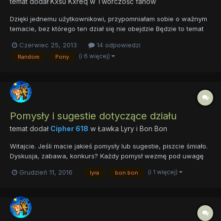
temat dodał
Kxsu Kxreq
w
Twórczość fanów
Dzięki jednemu użytkownikowi, przypomniałam sobie o ważnym
temacie, bez którego ten dział się nie obejdzie Będzie to temat
poświęcony wszelkim śmiesznych filmików ze mną i Bonbon w
Czerwiec 25, 2013
14 odpowiedzi
roli głównej Jeżeli chodzi o obrazki/komiksy to tutaj też można je
(i 6 więcej)
Random
Pony
wstawiać, żeby nie zapychać niepotrzebnie temat z...
Pomysły i sugestie dotyczące działu
temat dodał
Cipher 618
w
Ławka Lyry i Bon Bon
Witajcie. Jeśli macie jakieś pomysły lub sugestie, piszcie śmiało.
Dyskusja, zabawa, konkurs? Każdy pomysł wezmę pod uwagę
(i 1 więcej)
Grudzień 11, 2016
lyra
bon bon