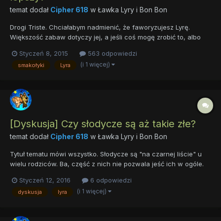
temat dodał
Cipher 618
w
Ławka Lyry i Bon Bon
Drogi Triste. Chciałabym nadmienić, że faworyzujesz Lyrę.
Większość zabaw dotyczy jej, a jeśli coś mogę zrobić to, albo
odwalać brudną robotę tworząc cukierki z ryb lub kotów,
Styczeń 8, 2015
563 odpowiedzi
ewentualnie (próbować) powstrzymać ją przed wykonywaniem
(i 1 więcej)
smakołyki
Lyra
idiotycznych rzeczy, które wy - Alicorny proponujecie. Bon Bon...
[Dyskusja] Czy słodycze są aż takie złe?
temat dodał
Cipher 618
w
Ławka Lyry i Bon Bon
Tytuł tematu mówi wszystko. Słodycze są "na czarnej liście" u
wielu rodziców. Ba, część z nich nie pozwala jeść ich w ogóle.
To dobry pomysł? A co ze zjedzeniem czegoś słodkiego przed
Styczeń 12, 2016
6 odpowiedzi
snem? "Kawałeczek ciasta nie zaszkodzi". Zajadanie się
(i 1 więcej)
dyskusja
lyra
chipsami w trakcie oglądania filmu, podjadanie przed obiadem...