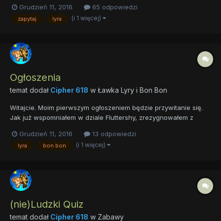
NASZA ławka zniknęła? To skomplikowane. Skomplikowane, a
Grudzień 11, 2016
65 odpowiedzi
raczej porąbane to były ostatnie miesiące. Przychodzę sobie do
(i 1 więcej)
zapytaj
lyra
parku żeby odpocząć, i co widzę? Ktoś z...
Ogłoszenia
temat dodał
Cipher 618
w
Ławka Lyry i Bon Bon
Witajcie. Moim pierwszym ogłoszeniem będzie przywitanie się.
Jak już wspomniałem w dziale Fluttershy, zrezygnowałem z
funkcji opiekuna. Doszedłem do wniosku, że nie potrafię wcielić
Grudzień 11, 2016
13 odpowiedzi
się w tą postać (mimo, że jest moją ulubioną). O wiele lepiej
(i 1 więcej)
lyra
bon bon
"czuję" Lyrę i Bon Bon, dlatego postanowiłem wrócić na s...
(nie)Ludzki Quiz
temat dodał
Cipher 618
w
Zabawy