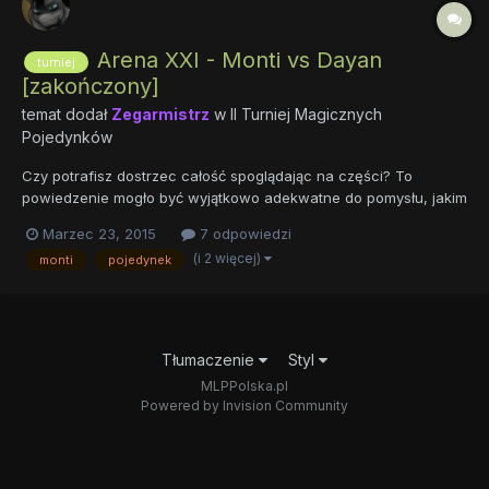
Arena XXI - Monti vs Dayan
turniej
[zakończony]
temat dodał
Zegarmistrz
w
II Turniej Magicznych
Pojedynków
Czy potrafisz dostrzec całość spoglądając na części? To
powiedzenie mogło być wyjątkowo adekwatne do pomysłu, jakim
kierował się twórca areny. Gładka metaliczna powierzchnia,
Marzec 23, 2015
7 odpowiedzi
odbijająca blask lamp zawieszonych na ścianach i licznych
(i 2 więcej)
monti
pojedynek
filarach zakończonych płaskim szczytem tworzących
zewnętrzną część...
Tłumaczenie
Styl
MLPPolska.pl
Powered by Invision Community