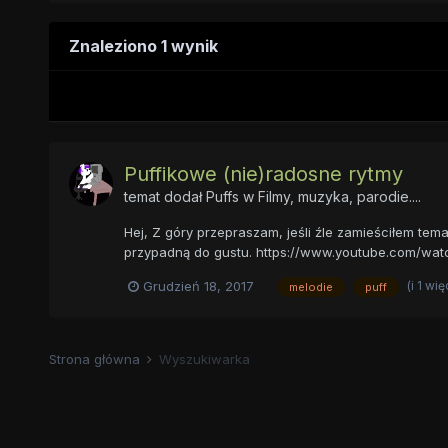
Znaleziono 1 wynik
Puffikowe (nie)radosne rytmy
temat dodał
Puffs
w
Filmy, muzyka, parodie....
Hej, Z góry przepraszam, jeśli źle zamieściłem te
przypadną do gustu. https://www.youtube.com/watc
(i 1 wi
Grudzień 18, 2017
melodie
puff
Strona główna
Wyszukiwarka