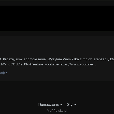
mat. Proszę, uświadomcie mnie. Wysyłam Wam kilka z moich aranżacji, k
h?v=cCQJb1aU1to&feature=youtu.be https://www.youtube....
ęcej)
Tłumaczenie
Styl
MLPPolska.pl