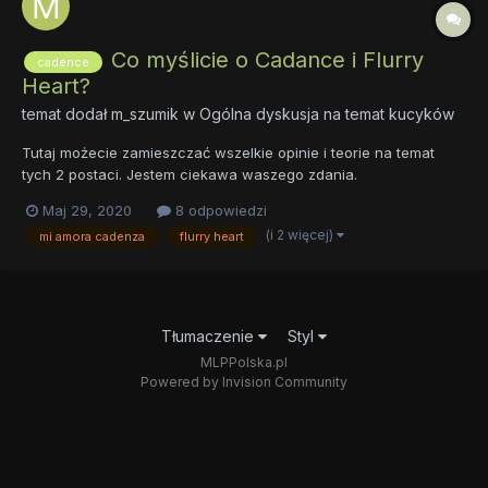
Co myślicie o Cadance i Flurry
cadence
Heart?
temat dodał
m_szumik
w
Ogólna dyskusja na temat kucyków
Tutaj możecie zamieszczać wszelkie opinie i teorie na temat
tych 2 postaci. Jestem ciekawa waszego zdania.
Maj 29, 2020
8 odpowiedzi
(i 2 więcej)
mi amora cadenza
flurry heart
Tłumaczenie
Styl
MLPPolska.pl
Powered by Invision Community