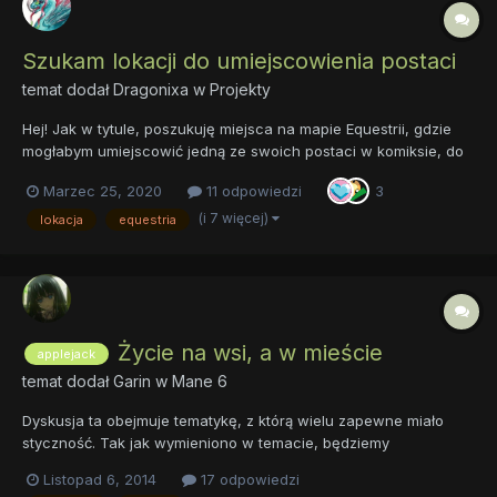
Szukam lokacji do umiejscowienia postaci
temat dodał
Dragonixa
w
Projekty
Hej! Jak w tytule, poszukuję miejsca na mapie Equestrii, gdzie
mogłabym umiejscowić jedną ze swoich postaci w komiksie, do
którego dopiero piszę scenariusz. Dwie z trzech głównych
Marzec 25, 2020
11 odpowiedzi
3
postaci mam osadzone co prawda, ale potrzebuję też pomocy
fandomu odnośnie historii Equestrii....
(i 7 więcej)
lokacja
equestria
Życie na wsi, a w mieście
applejack
temat dodał
Garin
w
Mane 6
Dyskusja ta obejmuje tematykę, z którą wielu zapewne miało
styczność. Tak jak wymieniono w temacie, będziemy
dyskutować na temat życia w mieście, a także poza nim.
Listopad 6, 2014
17 odpowiedzi
Zapraszam!