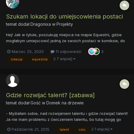
Szukam lokacji do umiejscowienia postaci
temat dodał
Dragonixa
w
Projekty
Hej! Jak w tytule, poszukuję miejsca na mapie Equestrii, gdzie
mogłabym umiejscowić jedną ze swoich postaci w komiksie, do
którego dopiero piszę scenariusz. Dwie z trzech głównych
Marzec 25, 2020
11 odpowiedzi
3
postaci mam osadzone co prawda, ale potrzebuję też pomocy
fandomu odnośnie historii Equestrii....
(i 7 więcej)
lokacja
equestria
Gdzie rozwijać talent? [zabawa]
temat dodał Gość w
Domek na drzewie
- Myślałam sobie, nad rozwijaniem talentu i gdzie rozwijać talent!
Ja nie mam problemu z ćwiczeniem talentu, bo tutaj mogę go
rozwijać. - Kontynuuj Apple Bloom - Ale inne kucyki muszą
(i 1 więcej)
Październik 21, 2015
talent
cmc
jechać w różne miejsca, by rozwijać talent. I wiecie co? Wy