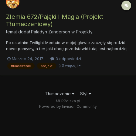
ZIemia 672/Pająki I Magia (Projekt
Tłumaczeniowy)
temat dodał
Paladyn Zanderson
w
Projekty
Po ostatnim Twilight Meetcie w mojej głowie zaczęły się rodzić
nowe pomysły, a ten jaki chcę przedstawić tutaj jest najbardziej
niezwykły ze wszystkich- Wiecie zapewne że są w naszym
Marzec 24, 2017
3 odpowiedzi
fandomie Fiki, których klimat i niezwykła historia spowodowały
(i 3 więcej)
tłumaczenie
projekt
powstanie fandomów skupionych wokół universów w nich n...
Tłumaczenie
Styl
MLPPolska.pl
Powered by Invision Community