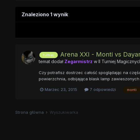
Znaleziono 1 wynik
Arena XXI - Monti vs Daya
turniej
temat dodał
Zegarmistrz
w
II Turniej Magiczn
Czy potrafisz dostrzec całość spoglądając na częś
powierzchnia, odbijająca blask lamp zawieszonych 
Marzec 23, 2015
7 odpowiedzi
monti
Strona główna
Wyszukiwarka