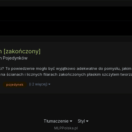
n [zakończony]
ych Pojedynków
ci? To powiedzenie mogło być wyjątkowo adekwatne do pomysłu, jakim 
na ścianach i licznych filarach zakończonych płaskim szczytem tworz
(i 2 więcej)
pojedynek
Tłumaczenie
Styl
MLPPolska.pl