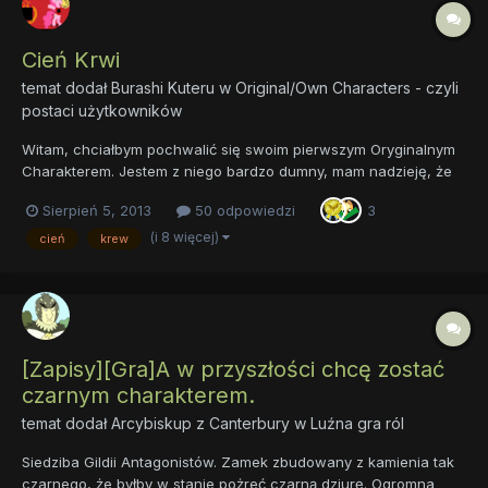
Cień Krwi
temat dodał
Burashi Kuteru
w
Original/Own Characters - czyli
postaci użytkowników
Witam, chciałbym pochwalić się swoim pierwszym Oryginalnym
Charakterem. Jestem z niego bardzo dumny, mam nadzieję, że
się wam spodoba. Imię: Cień Krwi Rasa: Alicorn Wiek: 666 lat
Sierpień 5, 2013
50 odpowiedzi
3
Cechy: zła, mściwa, wierna, bezlitosna Uroczy Znaczek:
półksiężyc ociekający krwistoczerwoną krwią Oczy: krwistoc...
(i 8 więcej)
cień
krew
[Zapisy][Gra]A w przyszłości chcę zostać
czarnym charakterem.
temat dodał
Arcybiskup z Canterbury
w
Luźna gra ról
Siedziba Gildii Antagonistów. Zamek zbudowany z kamienia tak
czarnego, że byłby w stanie pożreć czarną dziurę. Ogromna