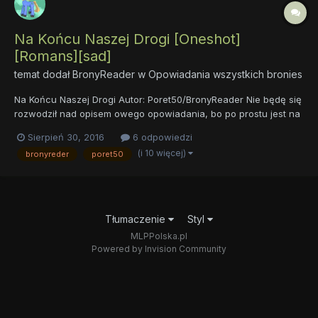
Na Końcu Naszej Drogi [Oneshot]
[Romans][sad]
temat dodał
BronyReader
w
Opowiadania wszystkich bronies
Na Końcu Naszej Drogi Autor: Poret50/BronyReader Nie będę się
rozwodził nad opisem owego opowiadania, bo po prostu jest na
to za krótkie. Pozwól mi jednak zadać ci jedno pytanie. Co
Sierpień 30, 2016
6 odpowiedzi
powiedziałbyś swojej ukochanej czy też ukochanemu, gdybyś
(i 10 więcej)
bronyreder
poret50
wiedział/a że za pięć minut...
Tłumaczenie
Styl
MLPPolska.pl
Powered by Invision Community