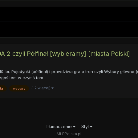
 2 czyli Półfinał [wybieramy] [miasta Polski]
0. br. Pojedynki (półfinał) i prawdziwa gra o tron czyli Wybory główn
czegoś tam w czymś tam
(i 2 więcej)
ta
wybory
Tłumaczenie
Styl
MLPPolska.pl