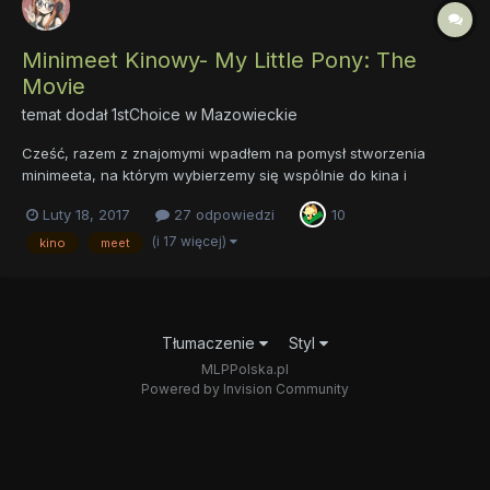
Minimeet Kinowy- My Little Pony: The
Movie
temat dodał
1stChoice
w
Mazowieckie
Cześć, razem z znajomymi wpadłem na pomysł stworzenia
minimeeta, na którym wybierzemy się wspólnie do kina i
będziemy oglądać nic innego jak... MLP: The Movie, który swoją
Luty 18, 2017
27 odpowiedzi
10
premierę będzie mieć w październiku. Kilka informacji: Gdzie?-
Warszawa, Złote Tarasy, Kino....
(i 17 więcej)
kino
meet
Tłumaczenie
Styl
MLPPolska.pl
Powered by Invision Community