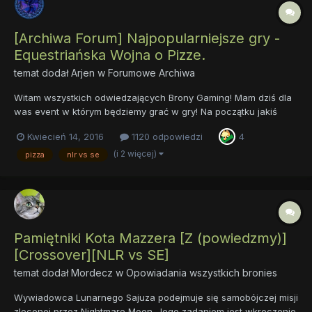
[Archiwa Forum] Najpopularniejsze gry -
Equestriańska Wojna o Pizze.
temat dodał
Arjen
w
Forumowe Archiwa
Witam wszystkich odwiedzających Brony Gaming! Mam dziś dla
was event w którym będziemy grać w gry! Na początku jakiś
dużo mówiący obrazek, wybaczcie jakość wklejenia. Wszelkie
Kwiecień 14, 2016
1120 odpowiedzi
4
wyjaśnienia odnośnie akcji: Zapisywać się proszę w tym
temacie. W razie...
(i 2 więcej)
pizza
nlr vs se
Pamiętniki Kota Mazzera [Z (powiedzmy)]
[Crossover][NLR vs SE]
temat dodał
Mordecz
w
Opowiadania wszystkich bronies
Wywiadowca Lunarnego Sajuza podejmuje się samobójczej misji
zleconej przez Nightmare Moon. Jego zadaniem jest wkroczenie