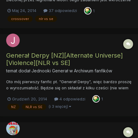
na tereny solarnych imperialistów w celu wyzwolenia
Maj 24, 2014
37 odpowiedzi
1
poddanego indoktrynacji narodu. Notka od autora: Powiedzmy,
że ostro inspirowałem się samplami, które zna 90% fando...
crossover
nlr vs se
Generał Derpy [NZ][Alternate Universe]
[Violence][NLR vs SE]
temat dodał
Jednooki Generał
w
Archiwum fanfików
Oto mój pierwszy fanfic pt. "Generał Derpy", więc bardzo proszę
o wyrozumiałość. Będzie się on składał z kilku cześci (nie wiem
jeszcze ilu), które wciaż są na etapie tworzenia. Mam ogromną
Grudzień 20, 2014
4 odpowiedzi
1
nadzieję, że tagi są prawidłowo dopasowane... No ale cóż, jak
na razie powiem tyle: zapraszam do czytania i oc...
(i 3 więcej)
NZ
NLR vs SE