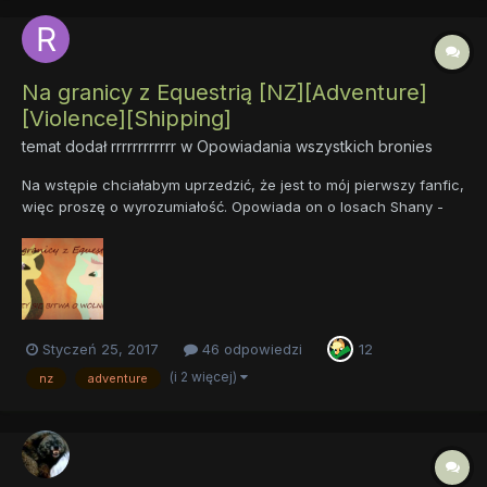
Na granicy z Equestrią [NZ][Adventure]
[Violence][Shipping]
temat dodał
rrrrrrrrrrrr
w
Opowiadania wszystkich bronies
Na wstępie chciałabym uprzedzić, że jest to mój pierwszy fanfic,
więc proszę o wyrozumiałość. Opowiada on o losach Shany -
klaczy, która musi stawić czoła strasznej rzeczywistości. Anedria
- państwo, w którym przyszła na świat - zostaje przejęte przez
wojsko Królowej Samevry. Nowa władczyni wy...
Styczeń 25, 2017
46 odpowiedzi
12
(i 2 więcej)
nz
adventure