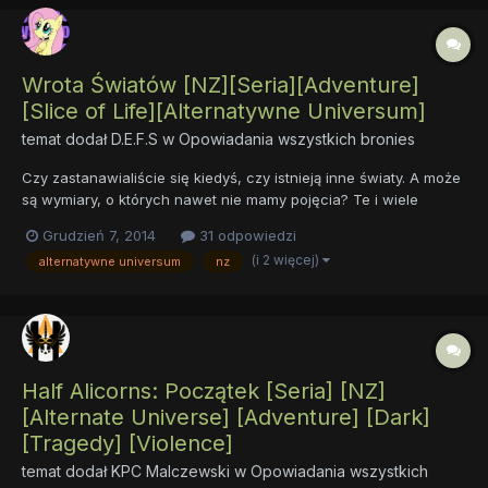
Wrota Światów [NZ][Seria][Adventure]
[Slice of Life][Alternatywne Universum]
temat dodał
D.E.F.S
w
Opowiadania wszystkich bronies
Czy zastanawialiście się kiedyś, czy istnieją inne światy. A może
są wymiary, o których nawet nie mamy pojęcia? Te i wiele
innych zagadek, znajdziecie całkiem blisko. Po drugiej stronie
Grudzień 7, 2014
31 odpowiedzi
lustra... Ważna uwaga. Świat przedstawiony to alternatywna
(i 2 więcej)
alternatywne universum
nz
wersja Equestrii. Zachowania postaci, wydar...
Half Alicorns: Początek [Seria] [NZ]
[Alternate Universe] [Adventure] [Dark]
[Tragedy] [Violence]
temat dodał
KPC Malczewski
w
Opowiadania wszystkich