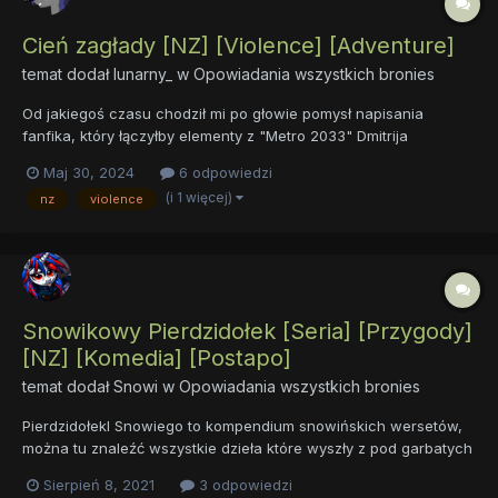
Cień zagłady [NZ] [Violence] [Adventure]
temat dodał
lunarny_
w
Opowiadania wszystkich bronies
Od jakiegoś czasu chodził mi po głowie pomysł napisania
fanfika, który łączyłby elementy z "Metro 2033" Dmitrija
Głuchowskiego ze światem MLP:FIM. W końcu po tygodniach
Maj 30, 2024
6 odpowiedzi
myślenia nad zamysłem fabuły zdecydowałem się napisać go.
(i 1 więcej)
nz
violence
Jest to pierwszy fanfik jaki w ogóle piszę, liczę że się spodoba.
W...
Snowikowy Pierdzidołek [Seria] [Przygody]
[NZ] [Komedia] [Postapo]
temat dodał
Snowi
w
Opowiadania wszystkich bronies
Pierdzidołekl Snowiego to kompendium snowińskich wersetów,
można tu znaleźć wszystkie dzieła które wyszły z pod garbatych
łap snowiego dlatego też zamieszczam ostrzeżenie: Fiki
Sierpień 8, 2021
3 odpowiedzi
zakazane dla oczu wyrafinowanych polonistów pod groźbą