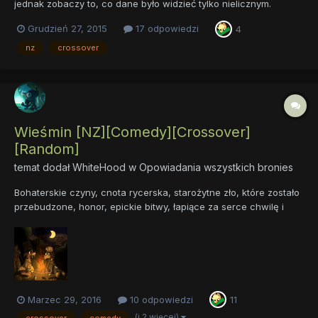
jednak zobaczy to, co dane było widzieć tylko nielicznym.
Czemu nie przywraca się kucyków do życia? cz. 1 NEW! -->
Grudzień 27, 2015
17 odpowiedzi
4
Czemu nie przywraca się kucyków do życia? cz. 2 To pierwsza
część mojego pierwszego fa...
nz
crossover
Wieśmin [NZ][Comedy][Crossover]
[Random]
temat dodał
WhiteHood
w
Opowiadania wszystkich bronies
Bohaterskie czyny, cnota rycerska, starożytne zło, które zostało
przebudzone, honor, epickie bitwy, łapiące za serce chwilę i
zmieniające światopogląd momenty. Tego wszystkiego nie
zaznacie w tym, co chcę wam zaproponować. Bo, oto przed
wami, Wieśmin. Pasożyt społeczny, alkoholik, szeroko pojęta
men...
Marzec 29, 2016
10 odpowiedzi
11
(i 2 więcej)