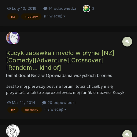
się w rozpisce rozdziałów :
Luty 13, 2019
14 odpowiedzi
3
https://docs.google.com/document/d/1-
lcwCX1pxQWuiMjT2jmz23SB1Q0XPshFtQ-LHUn2DRE/edit?
(i 1 więcej)
nz
mystery
usp=sharing To jest początek mojej przygody z pisani...
Kucyk zabawka i mydło w płynie [NZ]
[Comedy][Adventure][Crossover]
[Random... kind of]
temat dodał
Nicz
w
Opowiadania wszystkich bronies
Jest to mój pierwszy post na forum, toteż chciałbym się
przywitać, a także zaprezentować mój fanfik o nazwie: Kucyk,
zabawka i mydło w płynie, czyli jak rozpętano kolejny koniec
Maj 14, 2014
20 odpowiedzi
świata (Długie, kiczowate tytuły z podtytułami najlepszym
(i 2 więcej)
nz
comedy
przykładem braku kreatywności: Powrót Ognia) Opis: T...