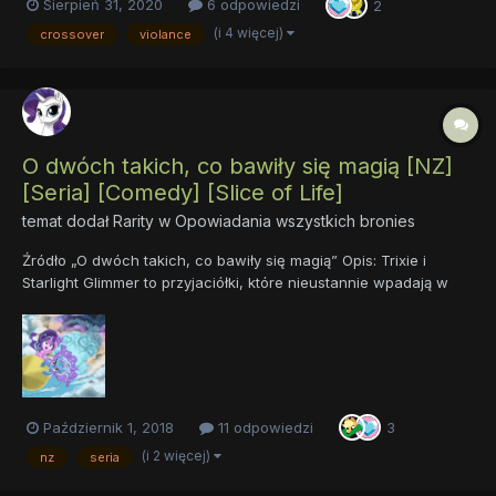
Sierpień 31, 2020
6 odpowiedzi
2
zmianie za sprawą jednego... tajemniczego wydarzenia.
Zapraszam do czytania Prolog Rozdz...
(i 4 więcej)
crossover
violance
O dwóch takich, co bawiły się magią [NZ]
[Seria] [Comedy] [Slice of Life]
temat dodał
Rarity
w
Opowiadania wszystkich bronies
Źródło „O dwóch takich, co bawiły się magią” Opis: Trixie i
Starlight Glimmer to przyjaciółki, które nieustannie wpadają w
jakieś tarapaty. A raczej jedna z nich w nie wpada, a druga musi
ją wyciągać… Sprawdźcie, na jakie pomysły wpada Wielka i
Potężna Trixie i jak się t...
Październik 1, 2018
11 odpowiedzi
3
(i 2 więcej)
nz
seria