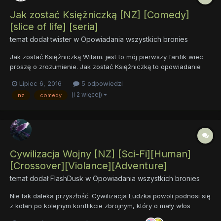
Jak zostać Księżniczką [NZ] [Comedy]
[slice of life] [seria]
temat dodał
twister
w
Opowiadania wszystkich bronies
Jak zostać Księżniczką Witam. jest to mój pierwszy fanfik wiec
proszę o zrozumienie. Jak zostać Księżniczką to opowiadanie
podzielone na kilka mniejszych opwiadań. W każdym takim
Lipiec 6, 2016
5 odpowiedzi
opowiadaniu inna bohaterka, inaczej zostanie Księżniczką i
(i 2 więcej)
nz
comedy
inaczej będzie sobie z tym radził...
Cywilizacja Wojny [NZ] [Sci-Fi][Human]
[Crossover][Violance][Adventure]
temat dodał
FlashDusk
w
Opowiadania wszystkich bronies
Nie tak daleka przyszłość. Cywilizacja Ludzka powoli podnosi się
z kolan po kolejnym konflikcie zbrojnym, który o mały włos
doprowadził do jej anihilacji. Wszystko to ma jednak ulec