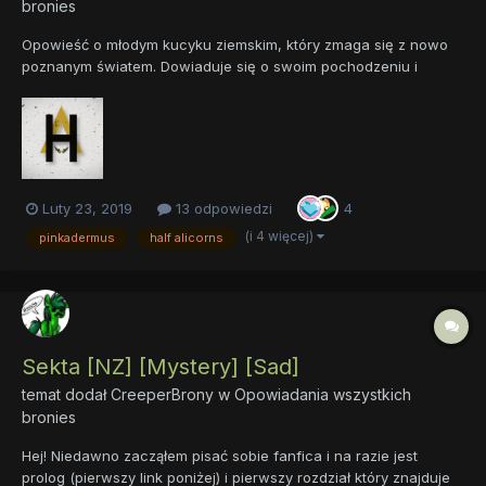
bronies
Opowieść o młodym kucyku ziemskim, który zmaga się z nowo
poznanym światem. Dowiaduje się o swoim pochodzeniu i
trenuje dnie i noce, aby powstrzymać złego jednorożca,
Alptrauma, przed zdobyciem magicznej pozytywki. Half Alicorns:
Pocz...
Luty 23, 2019
13 odpowiedzi
4
(i 4 więcej)
pinkadermus
half alicorns
Sekta [NZ] [Mystery] [Sad]
temat dodał
CreeperBrony
w
Opowiadania wszystkich
bronies
Hej! Niedawno zacząłem pisać sobie fanfica i na razie jest
prolog (pierwszy link poniżej) i pierwszy rozdział który znajduje