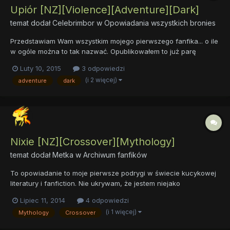
Upiór [NZ][Violence][Adventure][Dark]
temat dodał
Celebrimbor
w
Opowiadania wszystkich bronies
Przedstawiam Wam wszystkim mojego pierwszego fanfika... o ile
w ogóle można to tak nazwać. Opublikowałem to już parę
miesięcy temu na MLPFiction, teraz publikuję tutaj, ponieważ...
Luty 10, 2015
3 odpowiedzi
no, bo tak. Pomysł wpadł podczas grania w "Śródziemie: Cień
(i 2 więcej)
adventure
dark
Mordoru" i na tejże grze się wzorowałem, mimo to nadal nie...
Nixie [NZ][Crossover][Mythology]
temat dodał
Metka
w
Archiwum fanfików
To opowiadanie to moje pierwsze podrygi w świecie kucykowej
literatury i fanfiction. Nie ukrywam, że jestem niejako
zakłopotana, pisząc o kopytach zamiast dłoni lub pyszczkach
Lipiec 11, 2014
4 odpowiedzi
miast twarzy, ale mam nadzieję, że udaje mi się jakoś z tego
(i 1 więcej)
Mythology
Crossover
wybrnąć. Nie byłam też pewna, jakie dać tagi - jako że opowiad...