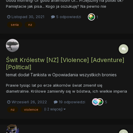
Good morning! Or good afternoon! Or... Przejdźmy na polski ok?
Pamiętacie jak pisa... Kogo ja oszukuję? Na pewno nie
pamiętacie! W każdym razie ostatnio zacząłem na dość
Listopad 30, 2021
5 odpowiedzi
1
poważnie pisać pierwszą część z serii... No właśnie. Oto
Equestria. Tylko że jest jakaś taka... Nowoczesna?
seria
nz
Nowocześnie...
Świt Królestw [NZ] [Violence] [Adventure]
[Political]
temat dodał
Tankista
w
Opowiadania wszystkich bronies
Prawie tysiąc lat po erze alikornów świat zmienił się
diametralnie. Królowe zamieniły się w bóstwa, ich wielkie imperia
upadły, rozbiły się na niewielkie księstwa, królestwa wiecznie
Wrzesień 26, 2022
19 odpowiedzi
5
skłócone i pogrążone w wiecznych wojnach. Po dawnych
czasach harmonii i pokoju nie pozostał nawet ślad. Podobnie
(i 2 więcej)
nz
violence
spra...