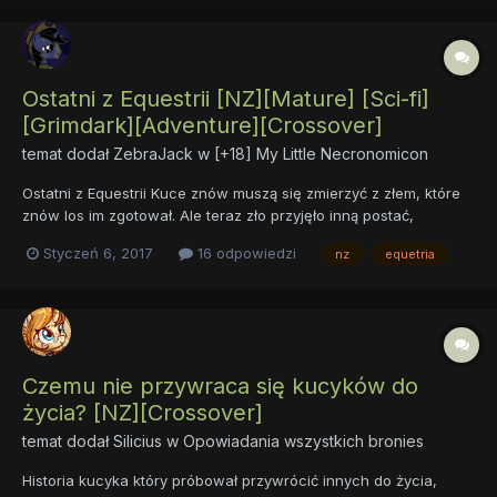
Ostatni z Equestrii [NZ][Mature] [Sci-fi]
[Grimdark][Adventure][Crossover]
temat dodał
ZebraJack
w
[+18] My Little Necronomicon
Ostatni z Equestrii Kuce znów muszą się zmierzyć z złem, które
znów los im zgotował. Ale teraz zło przyjęło inną postać,
znacznie gorszą niż to co ich spotkało do tej pory.
Styczeń 6, 2017
16 odpowiedzi
nz
equetria
Apokalipsaaa... Wprowadzenie Prolog Rozdział I Rozdział II
Rozdział III Rozdzi...
Czemu nie przywraca się kucyków do
życia? [NZ][Crossover]
temat dodał
Silicius
w
Opowiadania wszystkich bronies
Historia kucyka który próbował przywrócić innych do życia,