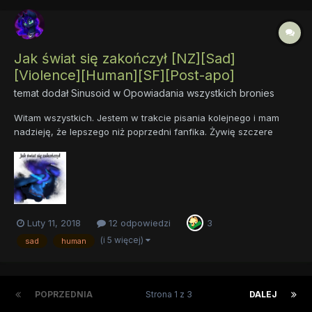
Jak świat się zakończył [NZ][Sad]
[Violence][Human][SF][Post-apo]
temat dodał
Sinusoid
w
Opowiadania wszystkich bronies
Witam wszystkich. Jestem w trakcie pisania kolejnego i mam
nadzieję, że lepszego niż poprzedni fanfika. Żywię szczere
nadzieje, że wam się spodoba. Życzę miłej lektury i dziękuję
osobie kryjącej się pod nickiem "Matrix Growy", za to, że
wprowadza korekty w tekście. P...
Luty 11, 2018
12 odpowiedzi
3
(i 5 więcej)
sad
human
POPRZEDNIA
Strona 1 z 3
DALEJ