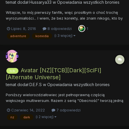
temat dodał
Hussarya33
w
Opowiadania wszystkich bronies
Witajcie, to mój pierwszy fanfik, więc prosiłbym o choć trochę
wyrozumiałości... I wiem, że bez korekty, ale znam nikogo, kto by
mógł na to spojrzeć i poprawić (jakby ktoś był chętny, to bardzo
Lipiec 8, 2016
8 odpowiedzi
1
proszę o jakiś kontakt). Mimo to zapraszam do przeczytania i
proszę o jakieś uwagi. Fabuła:...
(i 3 więcej)
adventure
komedia
Avatar [NZ][TCB][Dark][SciFI]
tcb
[Alternate Universe]
temat dodał
D.E.F.S
w
Opowiadania wszystkich bronies
Poniższy wielorozdziałowiec jest pełnoprawną częścią
większego multiwersum. Razem z serią "Obecność" tworzą jedną
spójną całość w świecie znanym jako TCB Bezpośrednia
Czerwiec 14, 2022
7 odpowiedzi
kontynuacja "Powrotu do Equestrii" Poznajcie zatem moje
(i 2 więcej)
nz
dark
podejście do temattc"Biur Adaptacyjnych" Avatar...