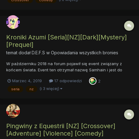
crossover
comedy
Kroniki Azumi [Seria][NZ][Dark][Mystery]
[Prequel]
temat dodał
D.E.F.S
w
Opowiadania wszystkich bronies
W pażdzierniku 2018 na forum pojawił się event związany z
końcem świata. Event ten otrzymał nazwę Samhain i jest do
wglądu na forum. Jakiś czas później, powstał konkurs literacki
Marzec 4, 2019
17 odpowiedzi
2
na kontynuację eventowej fabuły Tak narodziła się pewna myśl
Seria Kroniki Diany, trzy opowiadania, o...
(i 3 więcej)
seria
nz
Pingwiny z Equestrii [NZ] [Crossover]
[Adventure] [Violence] [Comedy]