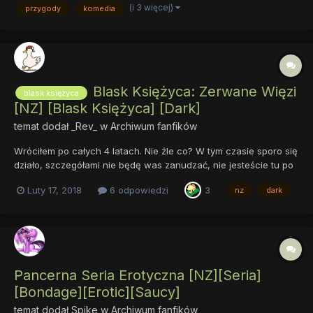
(i 3 więcej)
przygody
komedia
oślepnięcia i spopielenia spojówek. Jedynie gałgan najczystszej
krwi...
Blask Księżyca: Zerwane Więzi
blask księżyca
[NZ] [Blask Księżyca] [Dark]
temat dodał
_Rev_
w
Archiwum fanfików
Wróciłem po całych 4 latach. Nie źle co? W tym czasie sporo się
działo, szczegółami nie będę was zanudzać, nie jesteście tu po
to, by czytać o moim życiu. Tak czy inaczej, postanowiłem
Luty 17, 2018
6 odpowiedzi
3
nz
dark
odkurzyć mój stary projekt, Blask Księżyca. Dlatego właśnie
najpierw usunąłem stare linki do starych rozdziałów. Za...
Pancerna Seria Erotyczna [NZ][Seria]
[Bondage][Erotic][Saucy]
temat dodał
Spike
w
Archiwum fanfików