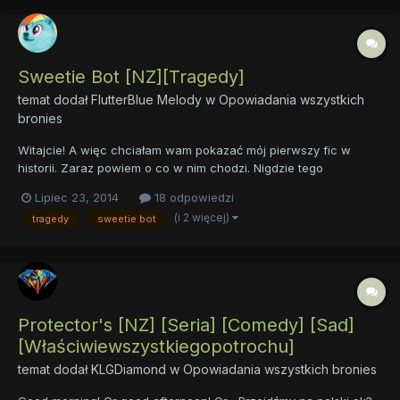
Sweetie Bot [NZ][Tragedy]
temat dodał
FlutterBlue Melody
w
Opowiadania wszystkich
bronies
Witajcie! A więc chciałam wam pokazać mój pierwszy fic w
historii. Zaraz powiem o co w nim chodzi. Nigdzie tego
opowiadania nie wysyłałam, do żadnej strony tylko pisałam w
Lipiec 23, 2014
18 odpowiedzi
programie Word bo wolę jak wy mnie oceniacie zamiast innych
(i 2 więcej)
tragedy
sweetie bot
czytelników fanfików. A więc przejdę do fabuły. Pewnie znacie
Swe...
Protector's [NZ] [Seria] [Comedy] [Sad]
[Właściwiewszystkiegopotrochu]
temat dodał
KLGDiamond
w
Opowiadania wszystkich bronies