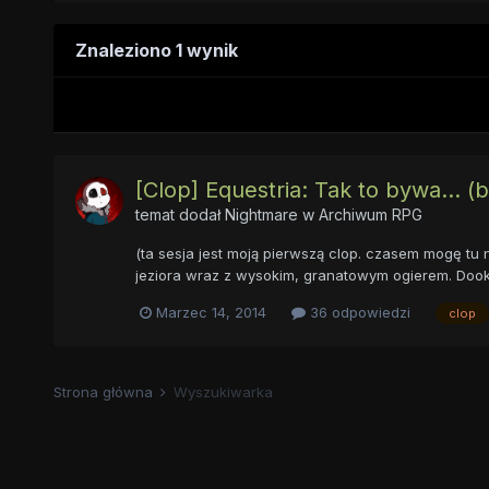
Znaleziono 1 wynik
[Clop] Equestria: Tak to bywa... (
temat dodał
Nightmare
w
Archiwum RPG
(ta sesja jest moją pierwszą clop. czasem mogę tu 
jeziora wraz z wysokim, granatowym ogierem. Dookoła
Marzec 14, 2014
36 odpowiedzi
clop
Strona główna
Wyszukiwarka