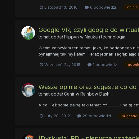
Listopad 13, 2016
6 odpowiedzi
opinie
Google VR, czyli google do wirtual
temat dodał
Flippyn
w
Nauka i technologia
Witam założyłem ten temat, jako, że podobnego ni
bynajmniej tak myślałem. Teraz jednak zagłębiając 
Wrzesień 24, 2015
1 odpowiedź
googl
Wasze opinie oraz sugestie co do 
temat dodał
Cahir
w
Rainbow Dash
A co! Też sobie palnę taki temat. ^.^ ... ... ... I na t
Luty 20, 2012
29 odpowiedzi
sugestie
[Dyskusja] RD - pierwsze wrażenie 