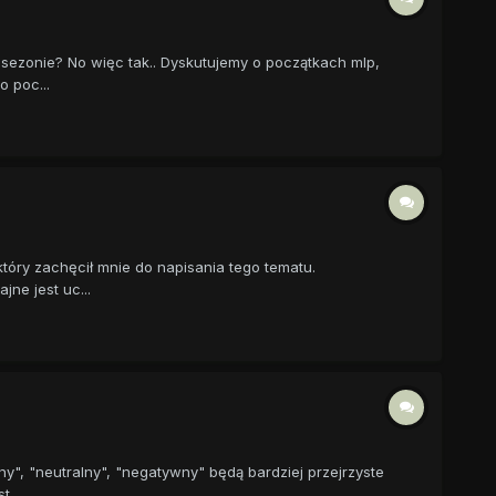
m sezonie? No więc tak.. Dyskutujemy o początkach mlp,
 poc...
który zachęcił mnie do napisania tego tematu.
ne jest uc...
ny", "neutralny", "negatywny" będą bardziej przejrzyste
...