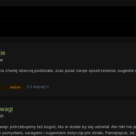
ie
ów
na chwilę obecną poddziale, oraz pisać swoje spostrzeżenia, sugestie
(i 3 więcej)
e
ważne
uwagi
sh
ęc potrzebujemy też kogoś, kto w dziale by się udzielał. Ale nikt nie j
 pomysłami, uwagami i sugestiami dotyczącymi działu. Pamiętajcie, że..