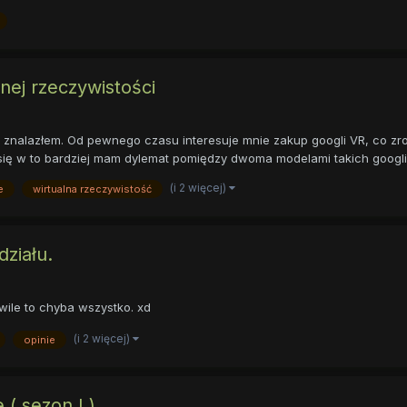
nej rzeczywistości
e znalazłem. Od pewnego czasu interesuje mnie zakup googli VR, co z
się w to bardziej mam dylemat pomiędzy dwoma modelami takich googli - 
(i 2 więcej)
e
wirtualna rzeczywistość
działu.
ą chwile to chyba wszystko. xd
(i 2 więcej)
opinie
( sezon I )