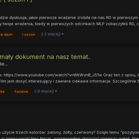
 gdzie dyskusja, jakie pierwsze wrażenie zrobiła na nas RD w pierwszy
yły twoje wrażenia, kiedy w pierwszych odcinkach MLP zobaczyłeś RD, co
(i 2 więcej)
ow dash
I sezon
i mały dokument na nasz temat.
e....
ilmik: https://www.youtube.com/watch?v=WkWvnB_J51w Oraz ten z opisu, 
jest dosyć interesujący i zawiera ciekawe informacje. Szczególnie faj
(i 6 więcej)
ube
Fandom
 użycie trzech kolorów: zielony, żółty, czerwony? Dzięki temu "pozytyw
e w miejscowym Neo Necie, postanowiłem stworzyć niniejszy wątek. Niest