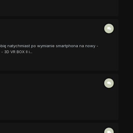
robię natychmiast po wymianie smartphona na nowy -
3D VR BOX II i...