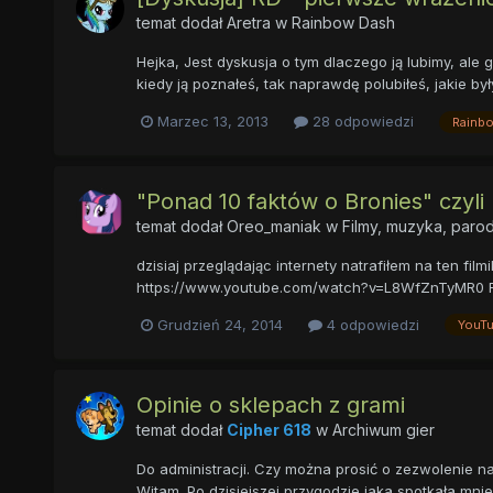
temat dodał
Aretra
w
Rainbow Dash
Hejka, Jest dyskusja o tym dlaczego ją lubimy, ale
kiedy ją poznałeś, tak naprawdę polubiłeś, jakie b
Marzec 13, 2013
28 odpowiedzi
Rainb
"Ponad 10 faktów o Bronies" czyl
temat dodał
Oreo_maniak
w
Filmy, muzyka, parodi
dzisiaj przeglądając internety natrafiłem na ten f
https://www.youtube.com/watch?v=L8WfZnTyMR0 Film 
Grudzień 24, 2014
4 odpowiedzi
YouT
Opinie o sklepach z grami
temat dodał
Cipher 618
w
Archiwum gier
Do administracji. Czy można prosić o zezwolenie na
Witam. Po dzisiejszej przygodzie jaka spotkała mni