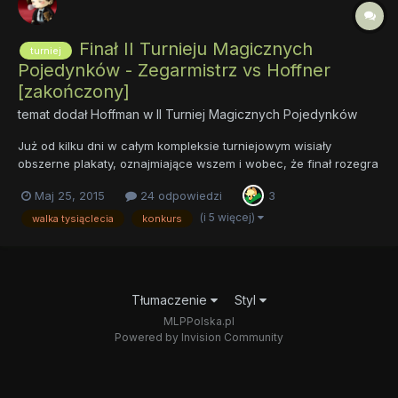
Finał II Turnieju Magicznych
turniej
Pojedynków - Zegarmistrz vs Hoffner
[zakończony]
temat dodał
Hoffman
w
II Turniej Magicznych Pojedynków
Już od kilku dni w całym kompleksie turniejowym wisiały
obszerne plakaty, oznajmiające wszem i wobec, że finał rozegra
się w zamku, który służył magom za karczmę. Tak tedy
Maj 25, 2015
24 odpowiedzi
3
dzisiejszego pięknego dnia do przybytku przybyły istne tłumy,
zachęcone tym bardziej, że karczmarz nie podniósł cen.
(i 5 więcej)
walka tysiąclecia
konkurs
Gospoda mia...
Tłumaczenie
Styl
MLPPolska.pl
Powered by Invision Community