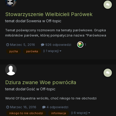
Stowarzyszenie Wielbicieli Parówek
temat dodał
Sowenia
w
Off-topic
Temat poświęcony rozmowom na tematy parówkowe. Grupka
miłośników parówek, której pompatyczna nazwa "Parówkowa
Elita" została zmieniona na coś lżejszego i przyjemniejszego.
Marzec 5, 2016
926 odpowiedzi
1
Stowarzyszenie Wielbicieli Parówek, w skrócie SWP. Jej
członkowie: Parówy. Tutaj prowadzimy parówkowe...
(i 1 więcej)
pycha
parówka
Dziura zwane Woe powróciła
temat dodał Gość w
Off-topic
World Of Equestria wróciło, choć nikogo to nie obchodzi
Marzec 16, 2016
4 odpowiedzi
(i 6 więcej)
nikogo to nie obchodzi
informacja