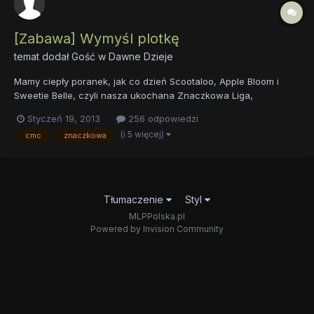
[Zabawa] Wymyśl plotkę
temat dodał Gość w
Dawne Dzieje
Mamy ciepły poranek, jak co dzień Scootaloo, Apple Bloom i
Sweetie Belle, czyli nasza ukochana Znaczkowa Liga,
powędrowała do szkoły. Nie wiedziały, że mają niezwykłą okazję
Styczeń 19, 2013
256 odpowiedzi
do zabłyśnięcia w świecie. - Dobrze dzieci, uspokójcie się. -
(i 5 więcej)
cmc
znaczkowa
rzekła pani Cheerilee - No już. Wszystkie kucyki spokojnie usi...
Tłumaczenie
Styl
MLPPolska.pl
Powered by Invision Community