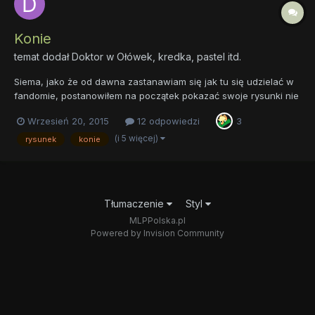
Konie
temat dodał
Doktor
w
Ołówek, kredka, pastel itd.
Siema, jako że od dawna zastanawiam się jak tu się udzielać w
fandomie, postanowiłem na początek pokazać swoje rysunki nie
koniecznie związane z MLP. Dopiero uczę się rysować te piękne
Wrzesień 20, 2015
12 odpowiedzi
3
zwierzęta więc proszę o wyrozumiałość. Są tu moje 3 pierwsze
rysunki i 1 obraz , na zdjęciach wyglądają trochę gor...
(i 5 więcej)
rysunek
konie
Tłumaczenie
Styl
MLPPolska.pl
Powered by Invision Community