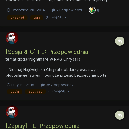
spodziewanego źródła... Drugie miejsce w XI Konkursie
Czerwiec 20, 2014
21 odpowiedzi
8
Literackim.
(i 2 więcej)
oneshot
dark
[SesjaRPG] FE: Przepowiednia
temat dodał
Nightmare
w
RPG Chrysalis
- Niechaj Najświętsza Chrysalis obdarzy was swym
błogosławieństwem i pomoże przejść bezpiecznie po tej
splugawionej grzechem ziemi. Amen. Podmieńczyni Kapłanka
Luty 10, 2015
357 odpowiedzi
podchodziła po kolei do każdego z uczestników wyprawy, by
(i 3 więcej)
sesja
post apo
namalować mu farbą znak na klatce piersiowej. Znak, na
pierwszy rzut oka wydaj...
[Zapisy] FE: Przepowiednia