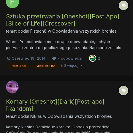
Sztuka przetrwania [Oneshot][Post Apo]
[Slice of Life][Crossover]
temat dodał
Fistach8
w
Opowiadania wszystkich bronies
Witam. Przedstawiam moje drugie opowiadanie, i chyba
pierwsze zdatne do publicznego pokazania. Napisane zostało
na XI edycję Konkursu Literackiego, na którym, jak widać po
Czerwiec 19, 2014
7 odpowiedzi
2
nagrodach widniejących w moim profilu, nie udało mi się zdobyć
miejsca na podium Całość nie jest długa, bo posiada ledwie
(i 2 więcej)
Post Apo
Slice of Life
1500...
Komary [Oneshot][Dark][Post-apo]
[Random]
temat dodał
Niklas
w
Opowiadania wszystkich bronies
Komary Nicolas Dominique korekta: Gandzia prereading:
GoForGold Bo czasem zagłada może nadejść z najmniej