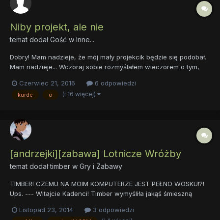
Niby projekt, ale nie
temat dodał Gość w
Inne...
Dobry! Mam nadzieje, że mój mały projekcik będzie się podobał.
Mam nadzieje... Wczoraj sobie rozmyślałem wieczorem o tym,
czy mogę coś zrobić dla fandomu. Taki chociaż jeden, malutki
Czerwiec 21, 2016
6 odpowiedzi
gest. No i po dłuuuuuuugim zastanowieniu publikuje mapę. Dość
(i 16 więcej)
kurde
o
nietypową mapę na, której zaznaczyłem yyy kucyki....
[andrzejki][zabawa] Lotnicze Wróżby
temat dodał
timber
w
Gry i Zabawy
TIMBER! CZEMU NA MOIM KOMPUTERZE JEST PEŁNO WOSKU!?!
Ups. --- Witajcie Kadenci! Timber wymyśliła jakąś śmieszną
zabawę. W czasie jej trwania, będziemy lać wosk przez...
Listopad 23, 2014
3 odpowiedzi
*dźwięk łamiącego się metalu* ups... TIMBER! Zniszczyłaś moją