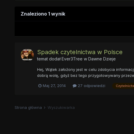
Znaleziono 1 wynik
Spadek czytelnictwa w Polsce
temat dodał
Ever3Tree
w
Dawne Dzieje
Hej, Wątek założony jest w celu zdobycia informac
dobrą wolę, gdyż bez tego przygotowywany przeze m
Maj 27, 2014
27 odpowiedzi
Czytelnict
Strona główna
Wyszukiwarka