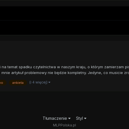
ji na temat spadku czytelnictwa w naszym kraju, o którym zamierzam pi
nie artykuł problemowy nie będzie kompletny. Jedyne, co musicie zrob
(i 4 więcej)
wo
ankieta
Tłumaczenie
Styl
MLPPolska.pl