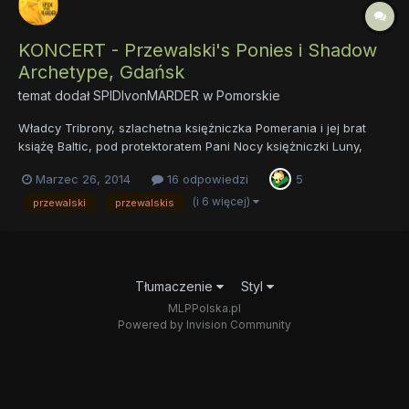
KONCERT - Przewalski's Ponies i Shadow
Archetype, Gdańsk
temat dodał
SPIDIvonMARDER
w
Pomorskie
Władcy Tribrony, szlachetna księżniczka Pomerania i jej brat
książę Baltic, pod protektoratem Pani Nocy księżniczki Luny,
serdecznie zapraszają na wyjątkowe wydarzenia w skali całego
Marzec 26, 2014
16 odpowiedzi
5
fandomu! 21 kwietnia, w poniedziałek wielkanocny, w oliwskim
klubie X kwadrat odbędzie się koncert dwóch zacnych ka...
(i 6 więcej)
przewalski
przewalskis
Tłumaczenie
Styl
MLPPolska.pl
Powered by Invision Community