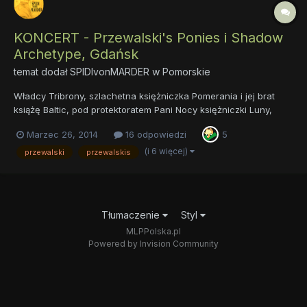
KONCERT - Przewalski's Ponies i Shadow
Archetype, Gdańsk
temat dodał
SPIDIvonMARDER
w
Pomorskie
Władcy Tribrony, szlachetna księżniczka Pomerania i jej brat
książę Baltic, pod protektoratem Pani Nocy księżniczki Luny,
serdecznie zapraszają na wyjątkowe wydarzenia w skali całego
Marzec 26, 2014
16 odpowiedzi
5
fandomu! 21 kwietnia, w poniedziałek wielkanocny, w oliwskim
klubie X kwadrat odbędzie się koncert dwóch zacnych ka...
(i 6 więcej)
przewalski
przewalskis
Tłumaczenie
Styl
MLPPolska.pl
Powered by Invision Community