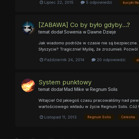
Lipiec 22, 2015
5 odpowiedzi
kucyki tła
[ZABAWA] Co by było gdyby...?
temat dodał
Sowenia
w
Dawne Dzieje
Jak wiadomo podróże w czasie nie są bezpieczne. 
Słyszycie? Tragicznie! Myślę, że zrozumieli. Pozwó
Październik 24, 2014
20 odpowiedzi
z
System punktowy
temat dodał
Mad Mike
w
Regnum Solis
Witajcie! Od jakiegoś czasu pracowaliśmy nad pewn
wartościowego wkładu w życie Regnum Solis. Cóż t
Listopad 11, 2013
Regnum Solis
Celestia