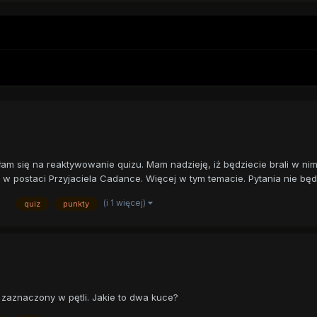
ałam się na reaktywowanie quizu. Mam nadzieję, iż będziecie brali w n
 postaci Przyjaciela Cadance. Więcej w tym temacie. Pytania nie będą
(i 1 więcej)
quiz
punkty
 zaznaczony w pętli. Jakie to dwa kuce?