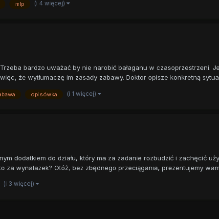
(i 4 więcej)
mlp
Trzeba bardzo uważać by nie narobić bałaganu w czasoprzestrzeni. Je
l więc, że wytłumaczę im zasady zabawy. Doktor opisze konkretną sytuac
(i 1 więcej)
abawa
opisówka
ym dodatkiem do działu, który ma za zadanie rozbudzić i zachęcić uży
o za wynalazek? Otóż, bez zbędnego przeciągania, prezentujemy wam 
(i 3 więcej)