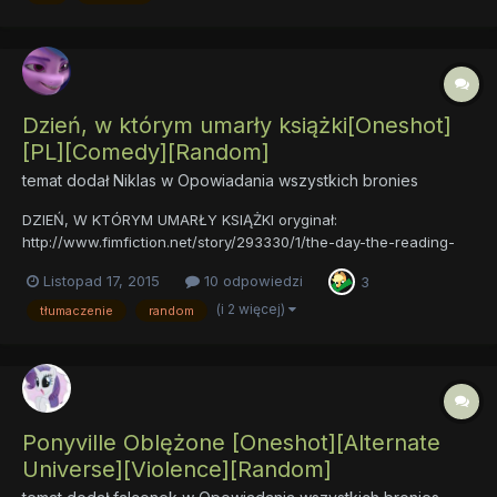
War" Tł...
Dzień, w którym umarły książki[Oneshot]
[PL][Comedy][Random]
temat dodał
Niklas
w
Opowiadania wszystkich bronies
DZIEŃ, W KTÓRYM UMARŁY KSIĄŻKI oryginał:
http://www.fimfiction.net/story/293330/1/the-day-the-reading-
died/the-day-the-reading-died Oto nastał dzień sądu. Moment,
Listopad 17, 2015
10 odpowiedzi
3
w którym Equestria stanęła na krawędzi zagłady. Wszystko przez
to, że Twilight Sparkle przeczytała wszystkie książki, ja...
(i 2 więcej)
tłumaczenie
random
Ponyville Oblężone [Oneshot][Alternate
Universe][Violence][Random]