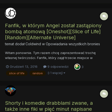
nim możecie...
Fanfik, w którym Angel został zastąpiony
bombą atomową [Oneshot][Slice of Life]
[Random][Alternate Universe]
temat dodał
Coldwind
w
Opowiadania wszystkich bronies
Witam ponownie. Tym razem chcę zaprezentować trochę
własnej twórczości. Fanfik, który zajął trzecie miejsce w
konkursie w dziele Fluttershy. Taki mały eksperyment, wykonany
Grudzień 13, 2016
9 odpowiedzi
3
z braku lepszych pomysłów. Fanfik, w którym Angel został
zastąpiony bombą atomową. Opisu ni...
(i 1 więcej)
slice of life
random
Shorty i komedie drabblami zwane, a
także inne fiki w pięć minut napisane