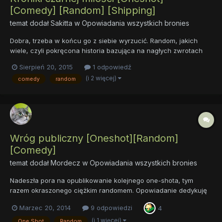
[Comedy] [Random] [Shipping]
temat dodał
Sakitta
w
Opowiadania wszystkich bronies
Dobra, trzeba w końcu go z siebie wyrzucić. Random, jakich
wiele, czyli pokręcona historia bazująca na nagłych zwrotach
akcji. Czy sensownych? Niekoniecznie. LINK
Sierpień 20, 2015
1 odpowiedź
(i 2 więcej)
comedy
random
Wróg publiczny [Oneshot][Random]
[Comedy]
temat dodał
Mordecz
w
Opowiadania wszystkich bronies
Nadeszła pora na opublikowanie kolejnego one-shota, tym
razem okraszonego ciężkim randomem. Opowiadanie dedykuję
słuchaczom mojej audycji oraz wszystkim pasjonatom Absurd
Marzec 20, 2014
9 odpowiedzi
4
Tajmu. Dla niewiedzących - Absurd Tajm był krótką serią
filmików parodiujących odcinki czwartego sezonu. Chcąc
(i 1 więcej)
One Shot
Random