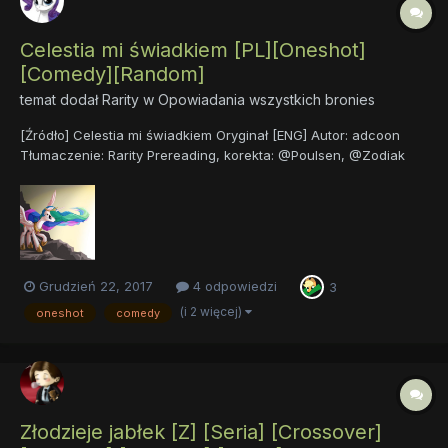
Celestia mi świadkiem [PL][Oneshot]
[Comedy][Random]
temat dodał
Rarity
w
Opowiadania wszystkich bronies
[Źródło] Celestia mi świadkiem Oryginał [ENG] Autor: adcoon
Tłumaczenie: Rarity Prereading, korekta: @Poulsen, @Zodiak
Opis: Celestia, księżniczka Equestrii, ma już dość nic niewartych
przysiąg swoich lojalnych poddanych. Nadszedł w końcu czas,
by założyć inną ma...
Grudzień 22, 2017
4 odpowiedzi
3
(i 2 więcej)
oneshot
comedy
Złodzieje jabłek [Z] [Seria] [Crossover]