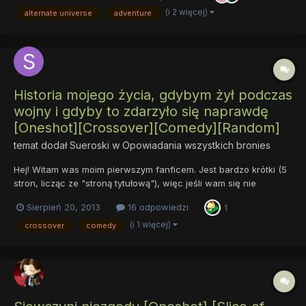
regularnie, co trzy dni. No to co,...
(i 2 więcej)
alternate universe
adventure
Historia mojego życia, gdybym żył podczas
wojny i gdyby to zdarzyło się naprawdę
[Oneshot][Crossover][Comedy][Random]
temat dodał
Sueroski
w
Opowiadania wszystkich bronies
Hej! Witam was moim pierwszym fanficem. Jest bardzo krótki (5
stron, licząc ze "stroną tytułową"), więc jeśli wam się nie
spodoba to nie stracicie zbyt dużo życia. Opowiada o gościu,
Sierpień 20, 2013
16 odpowiedzi
1
który podczas drugiej wojny światowej zaszył się w domu na 50
lat, przez ten czas świat ludzi zmienił się w Equestrię...
(i 1 więcej)
crossover
comedy