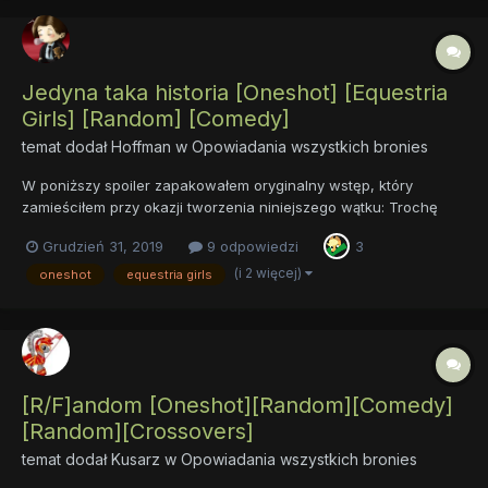
Jedyna taka historia [Oneshot] [Equestria
Girls] [Random] [Comedy]
temat dodał
Hoffman
w
Opowiadania wszystkich bronies
W poniższy spoiler zapakowałem oryginalny wstęp, który
zamieściłem przy okazji tworzenia niniejszego wątku: Trochę
ponad siedem lat później, "Jedyna taka historia" otrzymuje
Grudzień 31, 2019
9 odpowiedzi
3
"terapię Kresów", czyli zostaje przekształcona w serię
opowiadań - tym samym spełniam swoje groźby, że Da...
(i 2 więcej)
oneshot
equestria girls
[R/F]andom [Oneshot][Random][Comedy]
[Random][Crossovers]
temat dodał
Kusarz
w
Opowiadania wszystkich bronies