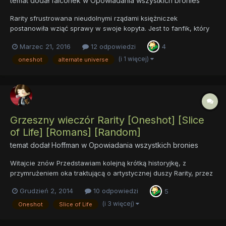
temat dodał
falconek
w
Opowiadania wszystkich bronies
Rarity sfrustrowana nieudolnymi rządami księżniczek
postanowiła wziąć sprawy w swoje kopyta. Jest to fanfik, który
napisałem na Gradobicie Fanfików, stąd jego długość (zaledwie
Marzec 21, 2016
12 odpowiedzi
4
1500 słów). Znajdziecie w nim nawiązania do pewnego
popularnego w fandomie opka i fragmenty, które sprawiają, że
(i 1 więcej)
oneshot
alternate universe
sam s...
Grzeszny wieczór Rarity [Oneshot] [Slice
of Life] [Romans] [Random]
temat dodał
Hoffman
w
Opowiadania wszystkich bronies
Witajcie znów Przedstawiam kolejną krótką historyjkę, z
przymrużeniem oka traktującą o artystycznej duszy Rarity, przez
którą to otaczający ją świat ulega nieustannym przekłamaniom.
Grudzień 2, 2014
10 odpowiedzi
5
Jak daleko mogą zajść jej nadinterpretacje, jeśli w grę wejdą nie
dające spokoju pragnienia? Sprawdźcie sami co t...
(i 3 więcej)
Oneshot
Slice of Life