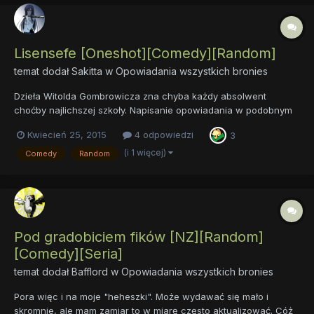
Lisensefe [Oneshot][Comedy][Random]
temat dodał
Sakitta
w
Opowiadania wszystkich bronies
Dzieła Witolda Gombrowicza zna chyba każdy absolwent
choćby najlichszej szkoły. Napisanie opowiadania w podobnym
stylu sprawiło mi ogromną radość. To właśnie u niego absurd
Kwiecień 25, 2015
4 odpowiedzi
3
łączył się z groteską, aby zaprowadzić czytelnika do warstwy
rozważań nad światem. Lisensefe posiada dwie płaszczyzny,
(i 1 więcej)
Comedy
Random
jedną na...
Pod gradobiciem fików [NZ][Random]
[Comedy][Seria]
temat dodał
Bafflord
w
Opowiadania wszystkich bronies
Pora więc i na moje "heheszki". Może wydawać się mało i
skromnie, ale mam zamiar to w miarę często aktualizować. Cóż