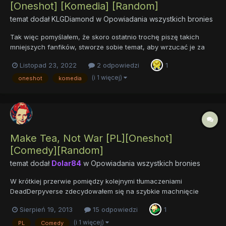
[Oneshot] [Komedia] [Random]
temat dodał
KLGDiamond
w
Opowiadania wszystkich bronies
Tak więc pomyślałem, że skoro ostatnio trochę piszę takich
mniejszych fanfików, stworze sobie temat, aby wrzucać je za
każdym razem, kiedy je napiszę. Dlaczego nie zrobić osobnych
Listopad 23, 2022
2 odpowiedzi
1
tematów dla każdego fika i wrzucać co chwilę, zajmując sobie
cały segment najnowszej aktywnośći? Bo to upierdliwe, forum...
(i 1 więcej)
oneshot
komedia
Make Tea, Not War [PL][Oneshot]
[Comedy][Random]
temat dodał
Dolar84
w
Opowiadania wszystkich bronies
W krótkiej przerwie pomiędzy kolejnymi tłumaczeniami
DeadDerpyverse zdecydowałem się na szybkie machnięcie
czegoś zabawnego, lekkiego i przyjemnego. Takim oto
Sierpień 19, 2013
15 odpowiedzi
1
sposobem przedstawiam tłumaczenie króciutkiego opowiadania
o Królewskich Siostrach. Autorem jest Trials. "Make Tea, Not
(i 1 więcej)
PL
Comedy