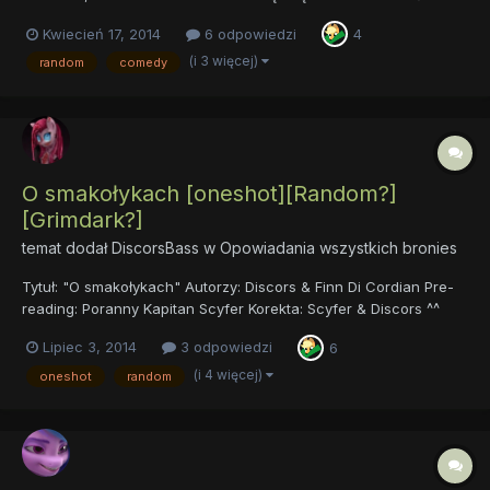
więcej? Dobrej zabawy życzę. Pod gradobiciem fików
Kwiecień 17, 2014
6 odpowiedzi
4
(i 3 więcej)
random
comedy
O smakołykach [oneshot][Random?]
[Grimdark?]
temat dodał
DiscorsBass
w
Opowiadania wszystkich bronies
Tytuł: "O smakołykach" Autorzy: Discors & Finn Di Cordian Pre-
reading: Poranny Kapitan Scyfer Korekta: Scyfer & Discors ^^
Link do utworu, który absolutnie nie ma nic wspólnego z
Lipiec 3, 2014
3 odpowiedzi
6
opowiadaniem: https://www.youtube.com/watch?v=tejkhFyjoGE
Link do utworu, który jest opowiadaniem: https://docs...
(i 4 więcej)
oneshot
random