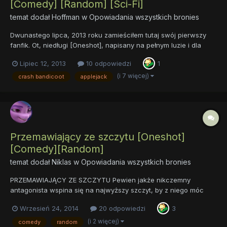
[Comedy] [Random] [Sci-Fi]
temat dodał
Hoffman
w
Opowiadania wszystkich bronies
Dwunastego lipca, 2013 roku zamieściłem tutaj swój pierwszy
fanfik. Ot, niedługi [Oneshot], napisany na pełnym luzie i dla
rozrywki, będący nieskomplikowanym crossoverem. Pomału mija
Lipiec 12, 2013
10 odpowiedzi
1
rok odkąd to się stało, toteż pomyślałem sobie, że w ramach
rocznicy i żeby ostatecznie zamknąć tę historię napiszę s...
(i 7 więcej)
crash bandicoot
applejack
Przemawiający ze szczytu [Oneshot]
[Comedy][Random]
temat dodał
Niklas
w
Opowiadania wszystkich bronies
PRZEMAWIAJĄCY ZE SZCZYTU Pewien jakże nikczemny
antagonista wspina się na najwyższy szczyt, by z niego móc
przemówić do swoich towarzyszy niedoli. Jaki ma plan? Czy mu
Wrzesień 24, 2014
20 odpowiedzi
3
się uda? Czy ma odpowiednio dużo magii? Tego dowiecie się,
czytając opowiadanie! LINK
(i 2 więcej)
comedy
random