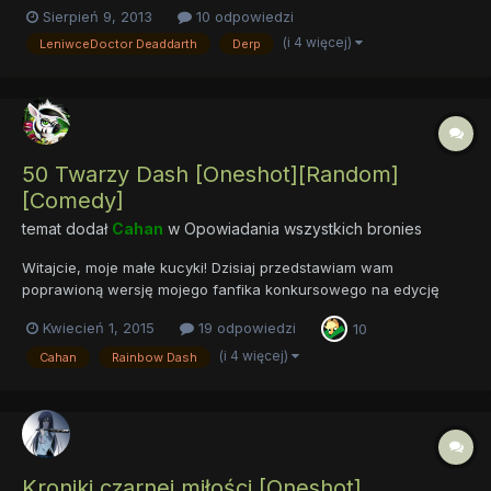
adaptacyjne.pl cała historia jest mniej więcej związana z
Sierpień 9, 2013
10 odpowiedzi
wydarzeniami i użytkownikami forum. Kocham i pozdrawiam
(i 4 więcej)
LeniwceDoctor Deaddarth
Derp
wszystkich was za wkład w to dzieło. Czytanie grozi wyżarcie...
50 Twarzy Dash [Oneshot][Random]
[Comedy]
temat dodał
Cahan
w
Opowiadania wszystkich bronies
Witajcie, moje małe kucyki! Dzisiaj przedstawiam wam
poprawioną wersję mojego fanfika konkursowego na edycję
"Out of character". Co dostaniecie? Krótką, lekką komedyjkę.
Kwiecień 1, 2015
19 odpowiedzi
10
Przed wami 50 Twarzy Dash. Zapraszam do czytania:
https://docs.google.com/document/d/1U4DRt-H_G8fVFFtJ-
(i 4 więcej)
Cahan
Rainbow Dash
DQkVYxh0SuNS6VPxWVydJ...
Kroniki czarnej miłości [Oneshot]