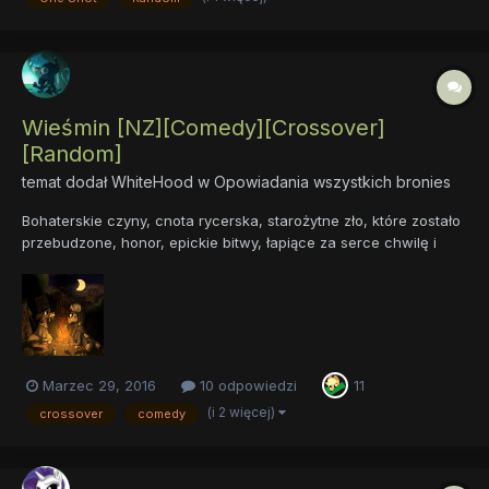
stworzyć historię...
Wieśmin [NZ][Comedy][Crossover]
[Random]
temat dodał
WhiteHood
w
Opowiadania wszystkich bronies
Bohaterskie czyny, cnota rycerska, starożytne zło, które zostało
przebudzone, honor, epickie bitwy, łapiące za serce chwilę i
zmieniające światopogląd momenty. Tego wszystkiego nie
zaznacie w tym, co chcę wam zaproponować. Bo, oto przed
wami, Wieśmin. Pasożyt społeczny, alkoholik, szeroko pojęta
men...
Marzec 29, 2016
10 odpowiedzi
11
(i 2 więcej)
crossover
comedy