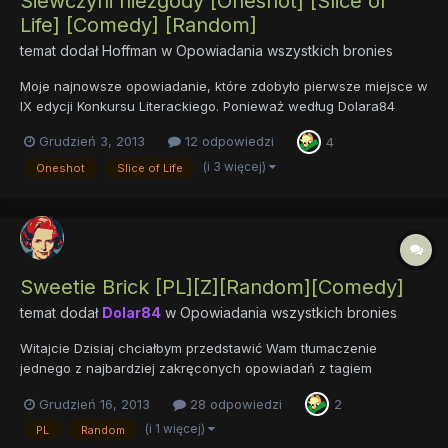
Siewczyni niezgody [Oneshot] [Slice of
Life] [Comedy] [Random]
temat dodał
Hoffman
w
Opowiadania wszystkich bronies
Moje najnowsze opowiadanie, które zdobyło pierwsze miejsce w
IX edycji Konkursu Literackiego. Ponieważ według Dolara84
udało mi się zachować "złoty środek", nie będę go przerabiał ani
Grudzień 3, 2013
12 odpowiedzi
4
wydłużał, żeby go przypadkiem nie zepsuć. No, chyba, że wy -
Drodzy czytelnicy - przekonacie mnie, że jakieś rozszer...
(i 3 więcej)
Oneshot
Slice of Life
Sweetie Brick [PL][Z][Random][Comedy]
temat dodał
Dolar84
w
Opowiadania wszystkich bronies
Witajcie Dzisiaj chciałbym przedstawić Wam tłumaczenie
jednego z najbardziej zakręconych opowiadań z tagiem
[Random] jakie zdarzyło mi się czytać. Na dodatek napisane
Grudzień 16, 2013
28 odpowiedzi
2
przez osobę, która moim zdaniem jest najlepszym pisarzem w
całym naszym fandomie - Shortskirtsandexplosions (wywiad z
(i 1 więcej)
PL
Random