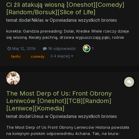
Ci źli atakują wiosną [Oneshot][Comedy]
[Random/Borsuk][Slice of Life]
temat dodał
Niklas
w
Opowiadania wszystkich bronies
korekta: Gandzia prereading: Dolar, Kredke Wiele rzeczy dzieje
się wiosną. Kwiaty pachną, drzewa wypuszczają pąki, rośnie
dług publiczny... gdzieniegdzie spiskowcy próbują zaszkodzić
Maj 12, 2014
16 odpowiedzi
1
księżniczkom, lecz bez większego powodzenia. Nadchodzi
jednak dzień powitania Pierwszego Wiosennego Słońca, a pe...
(i 4 więcej)
fanfic
comedy
The Most Derp of Us: Front Obrony
Leniwców [Oneshot][TCB][Random]
[Leniwce][Komedia]
temat dodał
Ureus
w
Opowiadania wszystkich bronies
The Most Derp of Us Front Obrony Leniwców Historia powstała
na kolejnym polskim odpowiedniku 4chana. Tak, na biura-