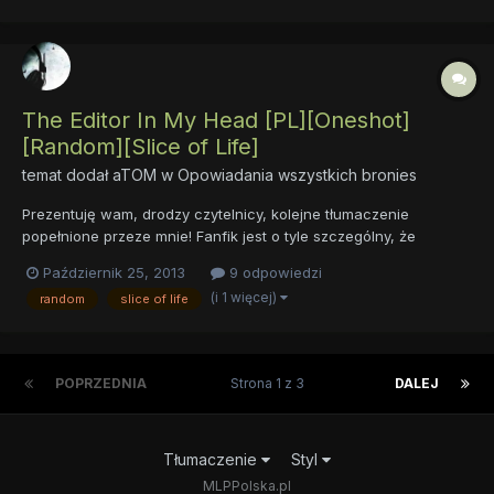
The Editor In My Head [PL][Oneshot]
[Random][Slice of Life]
temat dodał
aTOM
w
Opowiadania wszystkich bronies
Prezentuję wam, drodzy czytelnicy, kolejne tłumaczenie
popełnione przeze mnie! Fanfik jest o tyle szczególny, że
stanowi równocześnie drobną dedykację ode mnie dla
Październik 25, 2013
9 odpowiedzi
wszystkich korektorów/prereaderów/patroszycieli. Miłej lektury!
(i 1 więcej)
random
slice of life
autor: Scribblestick prereading/korekta: Jet. Wro, Jacek Hoże...
POPRZEDNIA
Strona 1 z 3
DALEJ
Tłumaczenie
Styl
MLPPolska.pl