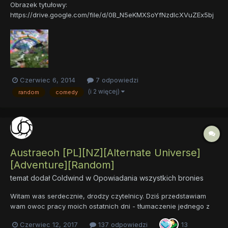
Obrazek tytułowy:
https://drive.google.com/file/d/0B_N5eKMXSoYfNzdIcXVuZEx5bj
Q/edit?usp=sharing UWAGA!!! Zawiera sporą ilość randomu i
śladowe ilości orzechów arachidowych. Przed użyciem
zapoznaj się z treścią ulotki dołączonej do opakowania, bądź
skontaktuj się z psychologiem lub farmac...
Czerwiec 6, 2014
7 odpowiedzi
(i 2 więcej)
random
comedy
Austraeoh [PL][NZ][Alternate Universe]
[Adventure][Random]
temat dodał
Coldwind
w
Opowiadania wszystkich bronies
Witam was serdecznie, drodzy czytelnicy. Dziś przedstawiam
wam owoc pracy moich ostatnich dni - tłumaczenie jednego z
najdłuższych i najlepszych fanfików światowego fandomu. Tym
Czerwiec 12, 2017
137 odpowiedzi
13
razem to nie jest żart. Kolejne rozdziały postaram się wydawać