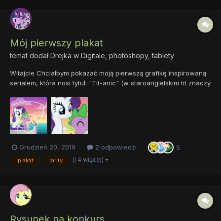
Mój pierwszy plakat
temat dodał
Drejka
w
Digitale, photoshopy, tablety
Witajcie Chciałbym pokazać moją pierwszą grafikę inspirowaną
serialem, która nosi tytuł: "Tit-anic" (w staroangielskim tit znaczy
konik, kucyk). Poniżej zamieszczam cały obraz ze znakiem
wodnym ponieważ mam zamiar go sprzedawać jeśli będzie duże
zainteresowanie. Obok jest fragment z próbk...
Grudzień 20, 2019
2 odpowiedzi
5
(i 4 więcej)
plakat
rarity
Rysunek na konkurs.