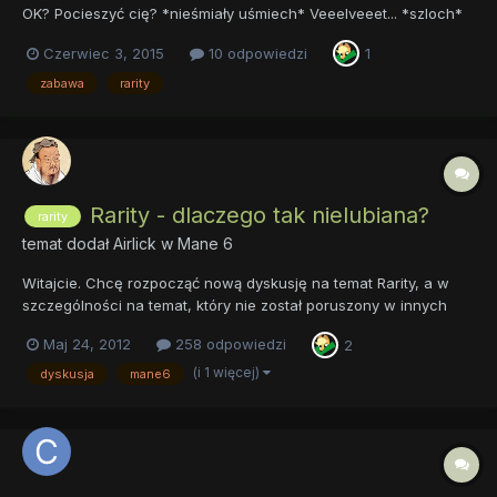
OK? Pocieszyć cię? *nieśmiały uśmiech* Veeelveeet... *szloch*
Nikt mnie nie kocha... Nigdy nie znajdę swojej drugiej połówki...
Czerwiec 3, 2015
10 odpowiedzi
1
Wszystkie klacze mają swoich ogierów... Oprócz mnie! Zostanę
starą pann...
zabawa
rarity
Rarity - dlaczego tak nielubiana?
rarity
temat dodał
Airlick
w
Mane 6
Witajcie. Chcę rozpocząć nową dyskusję na temat Rarity, a w
szczególności na temat, który nie został poruszony w innych
dyskusjach. Dlaczego Rarity jest tak nielubiana? Ktoś może
Maj 24, 2012
258 odpowiedzi
2
pomyśleć, że wcale tak nie jest, ale fakty mówią same za siebie.
W każdej ankiecie, jaką widziałem, jasno wychodzi,...
(i 1 więcej)
dyskusja
mane6