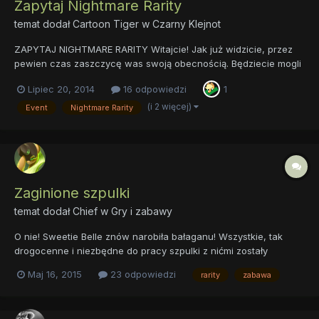
Zapytaj Nightmare Rarity
temat dodał
Cartoon Tiger
w
Czarny Klejnot
ZAPYTAJ NIGHTMARE RARITY Witajcie! Jak już widzicie, przez
pewien czas zaszczycę was swoją obecnością. Będziecie mogli
podziwiać moją majestatyczną postać! Możecie czuć się
Lipiec 20, 2014
16 odpowiedzi
1
zaszczycenie, gdyż zdecydowałam się poświęcić swój wolny
czas, na wasze nurtujące pytania! Ahaha.... Może, nie na...
(i 2 więcej)
Event
Nightmare Rarity
Zaginione szpulki
temat dodał
Chief
w
Gry i zabawy
O nie! Sweetie Belle znów narobiła bałaganu! Wszystkie, tak
drogocenne i niezbędne do pracy szpulki z nićmi zostały
rozsypane po całej okolicy. Spanikowana Rarity musi jak
Maj 16, 2015
23 odpowiedzi
rarity
zabawa
najszybciej odnaleźć wszystkie z nich, by dokończyć zlecenie
dla Sapphire Shores. Pomóżmy jej! Wspólnie na pewno...