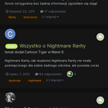
forum od tygodnia bez żadnej informacji) zgodziłem się objąć
funkcję avatara Rarity jednocześnie rezygnując ze stanowiska
Sierpień 23, 2011
17 odpowiedzi
regenta avatara Pinkie Pie. Dlaczego? Pinkie Pie ma dobrego
(i 1 więcej)
Rarity
best pony
opiekuna, który dba o to, by w dziale cały czas trwała...
Wszystko o Nightmare Rarity
rarity
temat dodał
Cartoon Tiger
w
Mane 6
Nightmare Rarity Jak wiadomo Nightmare Rarity nie miała
poświęconego dla siebie żadnego odcinka, ale posiada coraz
większą, rosnącą popularność. Pomimo zakończenia komiksowej
Lipiec 7, 2013
83 odpowiedzi
4
historii z jej udziałem, nadal rośnie liczba jej fanów, jak i
zainteresowanie tą postacią. Nie mogę spoiler...
(i 2 więcej)
dyskusja
nightmare