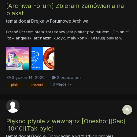
[Archiwa Forum] Zbieram zamówienia na
plakat
temat dodał
Drejka
w
Forumowe Archiwa
Cześć Przedmiotem sprzedaży jest plakat pod tytułem: „Tit-anic”
(tit – angielski archaizm: kucyk, mały konik). Oferuję plakat w
następujących rozmiarach: A2, wym. 42 x 59,4 cm – cena 15 zł
(plus 13 zł przesyłka) B2, wym. 50 x 70,7 cm – cena 20 zł (plus
13 zł przesyłka)...
Styczeń 14, 2020
2 odpowiedzi
(i 3 więcej)
plakat
prezent
Piękno płynie z wewnątrz [Oneshot][Sad]
[10/10][Tak było]
temat dodał Gość w
Opowiadania wszystkich bronies