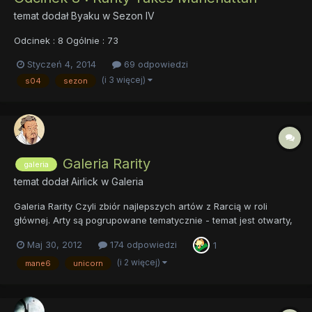
temat dodał
Byaku
w
Sezon IV
Odcinek : 8 Ogólnie : 73
Styczeń 4, 2014
69 odpowiedzi
(i 3 więcej)
s04
sezon
Galeria Rarity
galeria
temat dodał
Airlick
w
Galeria
Galeria Rarity Czyli zbiór najlepszych artów z Rarcią w roli
głównej. Arty są pogrupowane tematycznie - temat jest otwarty,
więc każdy może wrzucać nowe, ja będę je na bieżąco
Maj 30, 2012
174 odpowiedzi
1
segregować. For Fabulosity! Użytkownicy szczególnie zasłużeni
dla galerii (zgodnie z z...
(i 2 więcej)
mane6
unicorn