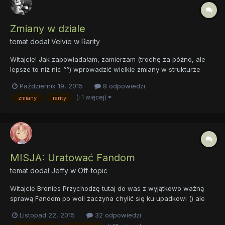
Zmiany w dziale
temat dodał
Velvie
w
Rarity
Witajcie! Jak zapowiadałam, zamierzam (trochę za późno, ale
lepsze to niż nic ^^) wprowadzić wielkie zmiany w strukturze
działu. Na czym to będzie dokładnie polegało? 1. Zapytajka
Październik 19, 2015
8 odpowiedzi
zostanie przeniesiona do archiwum działowego, zastąpi ją
(i 1 więcej)
zmiany
rarity
nowsza i lepsza. 2. Zabawy i dyskusje zostaną tymczasowo
zamkni...
MISJA: Uratować Fandom
temat dodał
Jeffy
w
Off-topic
Witajcie Bronies Przychodzę tutaj do was z wyjątkowo ważną
sprawą Fandom po woli zaczyna chylić się ku upadkowi () ale
można coś na to poradzić Zresztą co ja tu wam będę wypisywał
Listopad 22, 2015
32 odpowiedzi
Sami zobaczcie! https://www.youtube.com/watch?