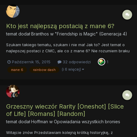
Kto jest najlepszą postacią z mane 6?
temat dodał
Branthos
w
"Friendship is Magic" (Generacja 4)
Szukam takiego tematu, szukam i nie ma! Jak to? Jest temat o
najlepszej postaci z CMC, ale co z mane 6? Nie rozumiem braku
takiego tematu. Dlatego zakładam ten. Ja wybieram Rarity,
Październik 15, 2015
32 odpowiedzi
1
ponieważ Twilight, która była moim ulubionym bohaterem
straciła trochę charakteru po dostaniu skrzydeł. Z Pinkie za bar...
(i 6 więcej)
mane 6
rainbow dash
Grzeszny wieczór Rarity [Oneshot] [Slice
of Life] [Romans] [Random]
temat dodał
Hoffman
w
Opowiadania wszystkich bronies
Witajcie znów Przedstawiam kolejną krótką historyjkę, z