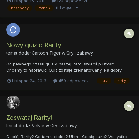
Listopad 16, 2011
120 odpowiedzi
dyskusji.
(i 1 więcej)
best pony
mane6
Nowy quiz o Rarity
temat dodał
Cartoon Tiger
w
Gry i zabawy
Od pewnego czasu quiz o naszej Rarci świecił pustkami.
Chcemy to naprawić! Quiz zostaje zrestartowany! Na dobry
początek pierwsze pytanie: Proszę o podanie imion rodziców
Listopad 24, 2013
459 odpowiedzi
quiz
rarity
Rarity.
Zeswataj Rarity!
temat dodał
Velvie
w
Gry i zabawy
Cześć, Rarity? Co tam u ciebie? Uhm... Co się stało? Wszystko