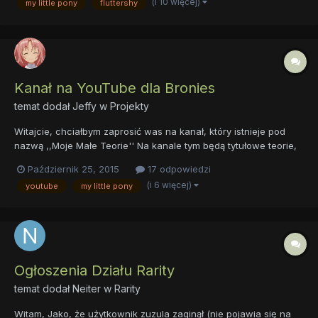
(i 10 więcej)
my little pony
fluttershy
v=_sdN59VceXM
Kanał na YouTube dla Bronies
temat dodał
Jeffy
w
Projekty
Witajcie, chciałbym zaprosić was na kanał, który istnieje pod
nazwą ,,Moje Małe Teorie'' Na kanale tym będą tytułowe teorie,
topki i wiele więcej! Macie tutaj link do kanału:
Październik 25, 2015
17 odpowiedzi
https://www.youtube.com/channel/UCxb5TUS4Hu9ek2mMQPKz2
(i 6 więcej)
youtube
my little pony
Hg I do zwiastunu kanału dla leniwych (tam jest mówione co u
nas znaj...
Ogłoszenia Działu Rarity
temat dodał
Neiter
w
Rarity
Witam, Jako, że użytkownik zuzula zaginął (nie pojawia się na