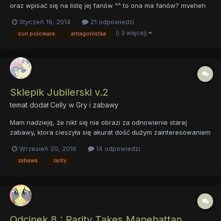
oraz wpisać się na listę jej fanów ^^ to ona ma fanów? mveheh
O co chcecie, hmm? Już to widzę, jak śmiecie odważyć się o to.
Styczeń 19, 2014
21 odpowiedzi
Aha... Ok, pytać, a ja wam odpowiem... o ile mnie się będzie
(i 3 więcej)
suri polomare
antagonistka
chciało. Lista fanów:
Sklepik Jubilerski v.2
temat dodał
Celly
w
Gry i zabawy
Mam nadzieję, że nikt się nie obrazi za odnowienie starej
zabawy, ktora cieszyła się akurat dość dużym zainteresowaniem
Rarity jak nikt inny zna się na kamieniach szlachetnych. Przecież
Wrzesień 20, 2016
14 odpowiedzi
to jej talent! Jest jednak ciekawa, co wy byście powiedzieli o
zabawa
rarity
biżuterii, która...
Odcinek 8 : Rarity Takes Manehattan