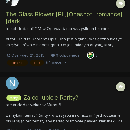
The Glass Blower [PL][Oneshot][romance]
[dark]
temat dodał
aTOM
w
Opowiadania wszystkich bronies
autor: Cold in Gardenz Opis: Ona jest piękna, wdzięczna niczym
księżyc i równie niedostępna. On jest młodym artystą, który
wciąż ma wiele do dowiedzenia się o życiu. Kiedy podejmie się
Czerwiec 21, 2015
9 odpowiedzi
8
stworzenia najwspanialszego dzieła na świecie, czy zdobędzie
dzięki niemu jej serce? Czy może doświadczy bruta...
(i 1 więcej)
romance
dark
Za co lubicie Rarity?
rarity
temat dodał
Neiter
w
Mane 6
Zamykam temat "Rarity - o wszystkim i o niczym" jednocześnie
otwierając ten temat, aby nadać rozmowie pewien kierunek . Za
co polubiliście naszą hojną projektantkę? Zapraszam do