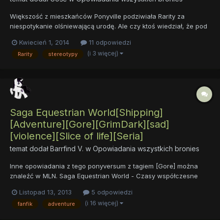
Większość z mieszkańców Ponyville podziwiała Rarity za
niespotykanie olśniewającą urodę. Ale czy ktoś wiedział, że pod
tą powłoką próżności skrywa się wartościowy i pełen empatii
Kwiecień 1, 2014
11 odpowiedzi
kucyk? Czy biała klacz zapracuje na swój nowy wizerunek, czy
(i 3 więcej)
Rarity
stereotypy
może już na zawsze będzie traktowana jak głupia ślicznotka?...
Saga Equestrian World[Shipping]
[Adventure][Gore][GrimDark][sad]
[violence][Slice of life][Seria]
temat dodał
Barrfind V.
w
Opowiadania wszystkich bronies
Inne opowiadania z tego ponyversum z tagiem [Gore] można
znaleźć w MLN. Saga Equestrian World - Czasy współczesne
licząc od 1000 roku Ery Alicornów[shipping][Adventure][Dark]
Listopad 13, 2013
5 odpowiedzi
[sad][violence][seria] 1) Prawdziwe imię(Rok 1000 EA)[Z]
(i 16 więcej)
fanfik
adventure
[Comedy][Slice of life] Opis: Ponyville,...