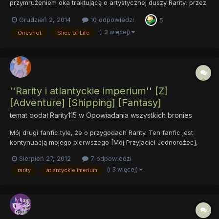
przymrużeniem oka traktującą o artystycznej duszy Rarity, przez
którą to otaczający ją świat ulega nieustannym przekłamaniom.
Grudzień 2, 2014
10 odpowiedzi
5
Jak daleko mogą zajść jej nadinterpretacje, jeśli w grę wejdą nie
dające spokoju pragnienia? Sprawdźcie sami co t...
(i 3 więcej)
Oneshot
Slice of Life
''Rarity i atlantyckie imperium'' [Z]
[Adventure] [Shipping] [Fantasy]
temat dodał
Rarity115
w
Opowiadania wszystkich bronies
Mój drugi fanfic tyle, że o przygodach Rarity. Ten fanfic jest
kontynuacją mojego pierwszego [Mój Przyjaciel Jednorożec],
jeżeli go nie czytałeś, to chciałabym, abyś się z nim zapoznał.
Sierpień 27, 2012
7 odpowiedzi
Rarity odkrywa atlantyckie imperium, poznaje uroczego,
(i 3 więcej)
rarity
atlantyckie imerium
prawdziwego księcia i po pewnym czasie nie umie...