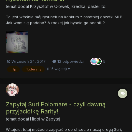
temat dodał
Krzysztof
w
Ołówek, kredka, pastel itd.
To jest właśnie mój rysunek na konkurs z ostatniej gazetki MLP.
Jak wam się podoba? A raczej jak byście go ocenili ?
Wrzesień 24, 2017
12 odpowiedzi
5
(i 15 więcej)
mlp
fluttershy
Zapytaj Suri Polomare - czyli dawną
przyjaciółkę Rarity!
temat dodał
Hidoi
w
Zapytaj
Witajcie, tutaj możecie zapytać o co chcecie naszą drogą Suri,