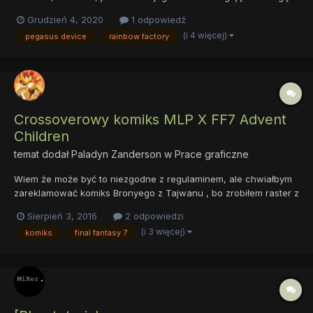
Niecałą godzinę temu AuroraDawn opublikował prolog oraz
Grudzień 4, 2020
1 odpowiedź
pierwszy rozdział kontynuacji cudownego Pegasus Device,
(i 4 więcej)
pegasus device
rainbow factory
dodając do tytułu Reckoning (Rozliczenie). Mając wcześnie...
Crossoverowy komiks MLP X FF7 Advent
Children
temat dodał
Paladyn Zanderson
w
Prace graficzne
Wiem że może być to niezgodne z regulaminem, ale chwiałbym
zareklamować komiks Bronyego z Tajwanu , bo zrobiłem raster z
jednej z jego prac za jego zgodą i on odezwał się do mnie z
Sierpień 3, 2016
2 odpowiedzi
prośbą rozreklamowania komiksu swojego autorstwa. Komiks nie
(i 3 więcej)
komiks
final fantasy 7
jest tak do końca Crossoverem, można go uznać za AU, w kt...