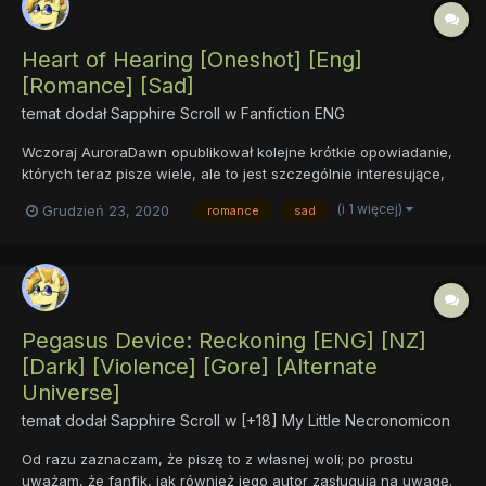
Heart of Hearing [Oneshot] [Eng]
[Romance] [Sad]
temat dodał
Sapphire Scroll
w
Fanfiction ENG
Wczoraj AuroraDawn opublikował kolejne krótkie opowiadanie,
których teraz pisze wiele, ale to jest szczególnie interesujące,
gdyż autor postanowił spróbować czegoś dla siebie zupełnie
(i 1 więcej)
Grudzień 23, 2020
romance
sad
nowego, o czym możemy przeczytać w 1. i 16. punkcie jego
autowywiadu sprzed niecałego tygodnia (oryginał/tłumaczenie...
Pegasus Device: Reckoning [ENG] [NZ]
[Dark] [Violence] [Gore] [Alternate
Universe]
temat dodał
Sapphire Scroll
w
[+18] My Little Necronomicon
Od razu zaznaczam, że piszę to z własnej woli; po prostu
uważam, że fanfik, jak również jego autor zasługują na uwagę.