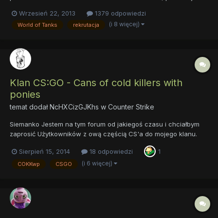
aktywnych graczy. Bierzemy każdego, nie ma wymaganego tieru
Wrzesień 22, 2013
1379 odpowiedzi
lub wieku, lecz członkowie zobowiązują się: - Obserwować ten
(i 8 więcej)
World of Tanks
rekrutacja
temat by być na bierząco z informacjami - W czacie klanu...
Klan CS:GO - Cans of cold killers with
ponies
temat dodał
NcHXCizGJKhs
w
Counter Strike
Siemanko Jestem na tym forum od jakiegoś czasu i chciałbym
zaprosić Użytkowników z ową częścią CS'a do mojego klanu.
Podejrzewam że na tym forum mało osób gra w tą grę, jednak
Sierpień 15, 2014
18 odpowiedzi
1
postanowiłem spróbować. Klan COKKwp powstał już kiedyś pod
inną nazwą(innym skrótem) i w innej grze. Nazywał się wtedy C...
(i 6 więcej)
COKKwp
CSGO