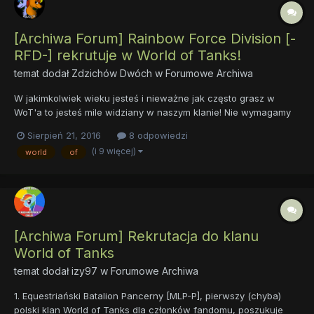
[Archiwa Forum] Rainbow Force Division [-
RFD-] rekrutuje w World of Tanks!
temat dodał
Zdzichów Dwóch
w
Forumowe Archiwa
W jakimkolwiek wieku jesteś i nieważne jak często grasz w
WoT'a to jesteś mile widziany w naszym klanie! Nie wymagamy
niczego tylko dobrej zabawy! Link do klanu:
Sierpień 21, 2016
8 odpowiedzi
https://eu.wargaming.net/clans/wot/500030663/ Gdyby ktoś
(i 9 więcej)
world
of
chciał mieć możliwość komunikowania się to zapraszam na
serwer Dis...
[Archiwa Forum] Rekrutacja do klanu
World of Tanks
temat dodał
izy97
w
Forumowe Archiwa
1. Equestriański Batalion Pancerny [MLP-P], pierwszy (chyba)
polski klan World of Tanks dla członków fandomu, poszukuje