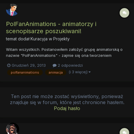
PolFanAnimations - animatorzy i
scenopisarze poszukiwani!
temat dodał
Kuracyja
w
Projekty
Witam wszystkich. Postanowiłem założyć grupę animatorską o
nazwie "PolFanAnimations" - zajmie się ona tworzeniem
animacji fanowskich głównie z MLP, ale nie tylko. Poszukuję
Grudzień 29, 2013
2 odpowiedzi
animatorów i scenopisarzy, którzy mają podobny pomysł bądź
(i 3 więcej)
polfananimations
animacja
coś już wymyślili. Nie proszę od razu o powalające efekt...
Ten post nie może zostać wyświetlony, ponieważ
znajduje się w forum, które jest chronione hasłem.
Podaj hasło