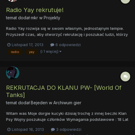
Radio Yay rekrutuje!
temat dodał
mkr
w
Projekty
Radio Yay rozwija się w swoim własnym, jednostajnym tempie.
Przyszedł czas, aby otworzyć rekrutację i poszukać ludzi, którzy
chcą razem z nami współpracować tworząc jedyne takie
Listopad 17, 2013
6 odpowiedzi
polskie, kucykowe radio internetowe. Mamy do zaoferowania aż
(i 1 więcej)
radio
yay
4 stanowiska – dwa miejsca dla prezenterów oraz dwa dla
redak...
REKRUTACJA DO KLANU PW- [World Of
Tanks]
temat dodał
Bejeden
w
Archiwum gier
Witam was Moje dorgie kucyki dzisiaj trochę z innej beczki Klan
Psy Wojny poszukuje członków Wymagania podstawowe : 18 Lat
lub ogarnięci gracze po MUTACJI TeamSpeak 3 Mikrofon Czas
Listopad 18, 2013
3 odpowiedzi
na wspólne granie Chęć rozwijania się Po więcej informacji