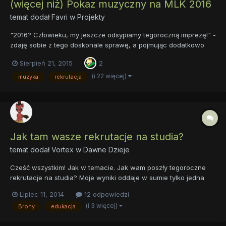
(więcej niż) Pokaz muzyczny na MLK 2016
temat dodał
Favri
w
Projekty
"2016? Człowieku, my jeszcze odsypiamy tegoroczną imprezę!" -
zdaję sobie z tego doskonale sprawę, a pojmując dodatkowo
naturę ludzką i czyste doświadczenie z dziedziny jak to bywa z
Sierpień 21, 2015
2
przygotowaniem do
występu/sprawdzianu/klasówki/jakiegokolwiek innego
(i 22 więcej)
muzyka
rekrutacja
przedsięwzięcia, startuje z inicjatywą już teraz...
Jak tam wasze rekrutacje na studia?
temat dodał
Vortex
w
Dawne Dzieje
Cześć wszystkim! Jak w temacie. Jak wam poszły tegoroczne
rekrutacje na studia? Moje wyniki oddaje w sumie tylko jedna
piosenka. Zamiast dziennych będą zaoczne. Ale przynajmniej
Lipiec 11, 2014
12 odpowiedzi
można po nich nic nie robić i zarabiać. Admini nie bierzcie tego
(i 3 więcej)
Brony
edukacja
do siebie bo mój kierunek to właśnie admini...