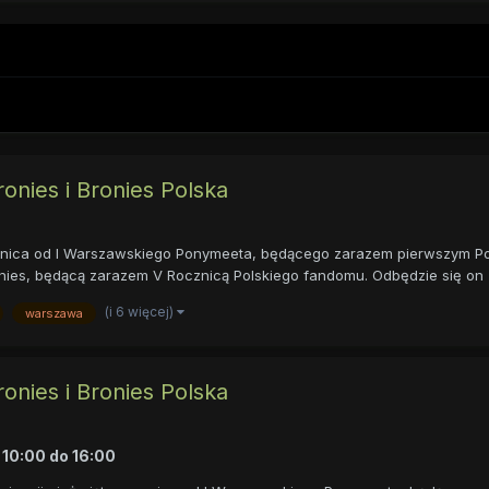
nies i Bronies Polska
rocznica od I Warszawskiego Ponymeeta, będącego zarazem pierwszym P
s, będącą zarazem V Rocznicą Polskiego fandomu. Odbędzie się on 20
(i 6 więcej)
warszawa
nies i Bronies Polska
 10:00
do
16:00