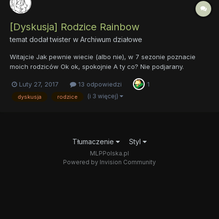
[Dyskusja] Rodzice Rainbow
temat dodał
twister
w
Archiwum działowe
Witajcie Jak pewnie wiecie (albo nie), w 7 sezonie poznacie
moich rodziców Ok ok, spokojnie A ty co? Nie podjarany.
Troche.... No więc, oto i temat do dyskusji. Do dyskutowania o
Luty 27, 2017
13 odpowiedzi
1
wszystkim co chcecie na temat rodziców Dashie Obczaimy w...
(i 3 więcej)
dyskusja
rodzice
Tłumaczenie
Styl
MLPPolska.pl
Powered by Invision Community