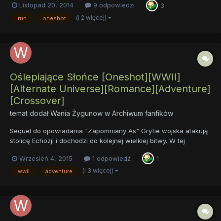
Listopad 20, 2014
9 odpowiedzi
3
romans w typowym tego słowa znaczeniu, bo aTOM normalnego
fika nigdy nie potrafi sobie wynaleźć Miłej lektury życzę. Opis:...
(i 2 więcej)
run
oneshot
Oślepiające Słońce [Oneshot][WWII]
[Alternate Universe][Romance][Adventure]
[Crossover]
temat dodał
Wania Żygunow
w
Archiwum fanfików
Sequel do opowiadania "Zapomniany As" Gryfie wojska atakują
stolicę Echozji i dochodzi do kolejnej wielkiej bitwy. W tej
zawierusze młody pilot Sasza Żygunow próbuje odnaleźć swoją
Wrzesień 4, 2015
1 odpowiedź
1
miłość Spitfire i rozwikłać zagadkę swojej przeszłości.
Niespodziewanie w jego życiu pojawia się inna klacz......
(i 3 więcej)
wwii
adventure