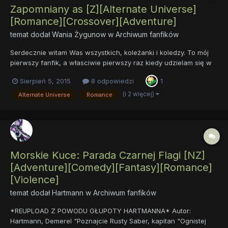
Zapomniany as [Z][Alternate Universe]
[Romance][Crossover][Adventure]
temat dodał
Wania Żygunow
w
Archiwum fanfików
Serdecznie witam Was wszystkich, koleżanki i koledzy. To mój
pierwszy fanfik, a własciwie pierwszy raz kiedy udzielam się w
jakikolwiek sposób w naszym fandomie. Nie skłamię, jeśli
Sierpień 5, 2015
8 odpowiedzi
1
powiem że jest to pierwsze opowiadanie napisane przeze mnie
w ogóle. Gorąco was zapraszam do przeczytania tych paru str...
(i 2 więcej)
Alternate Universe
Romance
Morskie Kuce: Parada Czarnej Flagi [NZ]
[Adventure][Comedy][Fantasy][Romance]
[Violence]
temat dodał
Hartmann
w
Archiwum fanfików
*REUPLOAD Z POWODU GŁUPOTY HARTMANNA* Autor:
Hartmann, Demerel "Poznajcie Rusty Saber, kapitan "Ognistej