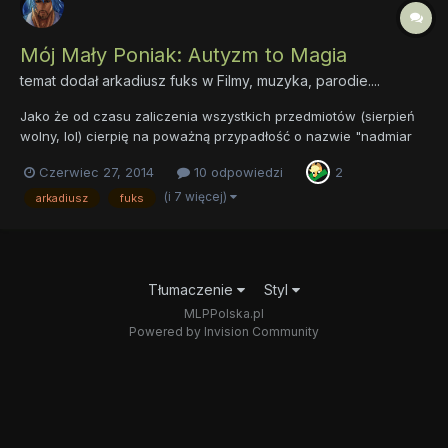
Mój Mały Poniak: Autyzm to Magia
temat dodał
arkadiusz fuks
w
Filmy, muzyka, parodie....
Jako że od czasu zaliczenia wszystkich przedmiotów (sierpień
wolny, lol) cierpię na poważną przypadłość o nazwie "nadmiar
czasu" a stalinCWHC to leń śmierdzący i niczego nie dodaje,
Czerwiec 27, 2014
10 odpowiedzi
2
postanowiłem poszukać sobie jakichś przeróbek. W stercie
beznadziejnych śmieci natrafiłem na coś takiego A w...
(i 7 więcej)
arkadiusz
fuks
Tłumaczenie
Styl
MLPPolska.pl
Powered by Invision Community