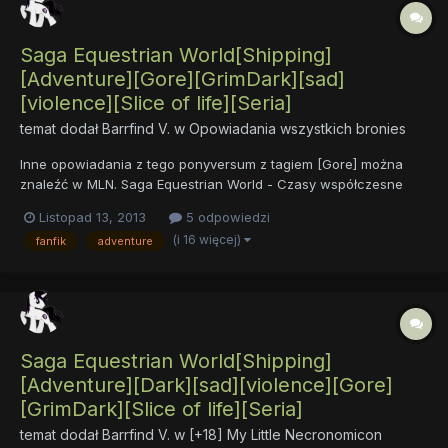
Saga Equestrian World[Shipping]
[Adventure][Gore][GrimDark][sad]
[violence][Slice of life][Seria]
temat dodał
Barrfind V.
w
Opowiadania wszystkich bronies
Inne opowiadania z tego ponyversum z tagiem [Gore] można
znaleźć w MLN. Saga Equestrian World - Czasy współczesne
licząc od 1000 roku Ery Alicornów[shipping][Adventure][Dark]
Listopad 13, 2013
5 odpowiedzi
[sad][violence][seria] 1) Prawdziwe imię(Rok 1000 EA)[Z]
(i 16 więcej)
fanfik
adventure
[Comedy][Slice of life] Opis: Ponyville,...
Saga Equestrian World[Shipping]
[Adventure][Dark][sad][violence][Gore]
[GrimDark][Slice of life][Seria]
temat dodał
Barrfind V.
w
[+18] My Little Necronomicon