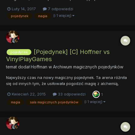
śmiałkowie, a wrota nowej areny otwierają się, zapraszając
Luty 14, 2017
7 odpowiedzi
wszystkich ciekawych! To nie tylko pierwszy pojedynek od
(i 1 więcej)
pojedynek
magia
dłuższego czasu, ale również pierwszy pojedynek roku 2017...
[Pojedynek] [C] Hoffner vs
pojedynek
VinylPlayGames
temat dodał
Hoffman
w
Archiwum magicznych pojedynków
Najwyższy czas na nowy magiczny pojedynek. Ta arena różniła
się od innych tym, że usiłowała pogodzić magię z alchemią,
technikę z naturą. Wydrążona w skale, zachowywała kształt
Kwiecień 22, 2015
33 odpowiedzi
1
zadany przez architektów, lecz nie przeszkadzała porostom i
kryształom porastać swych ścian. Nie wadziła równie...
(i 1 więcej)
magia
sala magicznych pojedynków