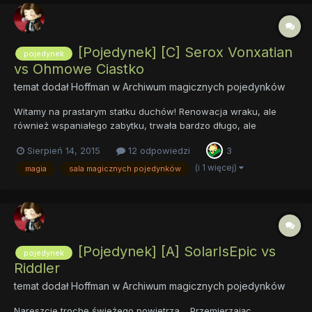
[Pojedynek] [C] Serox Vonxatian
pojedynek
vs Ohmowe Ciastko
temat dodał
Hoffman
w
Archiwum magicznych pojedynków
Witamy na prastarym statku duchów! Renowacja wraku, ale
również wspaniałego zabytku, trwała bardzo długo, ale
nareszcie mogę z czystym sercem powiedzieć, że zyskaliśmy
Sierpień 14, 2015
12 odpowiedzi
3
imponującą, stabilną, pływającą arenę, z zachowaniem jej
oryginalnego, posępnego klimatu. Mamy zatem poszarpane,
(i 1 więcej)
magia
sala magicznych pojedynków
zużyte...
[Pojedynek] [A] SolarIsEpic vs
pojedynek
Riddler
temat dodał
Hoffman
w
Archiwum magicznych pojedynków
Nareszcie trochę świeżego powietrza… Przemierzając