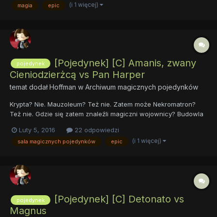
(i 1 więcej)
magia
epic
decyzjami. Były to głównie kucyki ziemskie oraz zebry,...
[Pojedynek] [C] Amanis, zwany
pojedynek
Cieniodzierżcą vs Pan Harper
temat dodał
Hoffman
w
Archiwum magicznych pojedynków
Krypta? Nie. Mauzoleum? Też nie. Zatem może Nekromatron?
Też nie. Gdzie się zatem znaleźli magiczni wojownicy? Budowla
była spowita cieniami, z zewnątrz oświetlana jedynie przez
Luty 5, 2016
22 odpowiedzi
blade światło księżyca. Na pewno poszczególne sale
(i 1 więcej)
sala magicznych pojedynków
epic
przychodzą na myśl siedzibę jakiejś podejrzanej organizacji...
[Pojedynek] [C] Detonato vs
pojedynek
Magnus