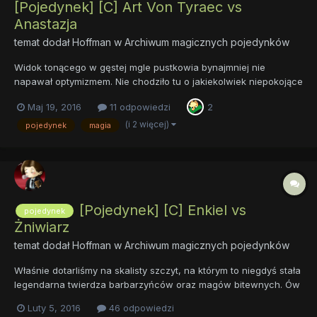
[Pojedynek] [C] Art Von Tyraec vs
Anastazja
temat dodał
Hoffman
w
Archiwum magicznych pojedynków
Widok tonącego w gęstej mgle pustkowia bynajmniej nie
napawał optymizmem. Nie chodziło tu o jakiekolwiek niepokojące
znaki, złą aurę, czy też szczątki zwierząt, nierozważnych
Maj 19, 2016
11 odpowiedzi
2
obieżyświatów, rozszarpanych przez dziką bestię, bynajmniej.
Po prostu czuć było obecność czegoś złego. Powietrze było
(i 2 więcej)
pojedynek
magia
dosyć...
[Pojedynek] [C] Enkiel vs
pojedynek
Żniwiarz
temat dodał
Hoffman
w
Archiwum magicznych pojedynków
Właśnie dotarliśmy na skalisty szczyt, na którym to niegdyś stała
legendarna twierdza barbarzyńców oraz magów bitewnych. Ów
lud zamieszkiwał te trudne tereny, z dala od Equestrii, wolni od
Luty 5, 2016
46 odpowiedzi
władzy Celestii i w ogóle, pozostając poza czyimikolwiek