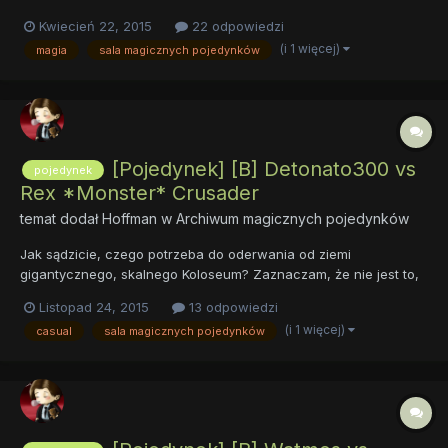
przerobić na arenę. Trochę magii i już mamy stworzone pozory,
Kwiecień 22, 2015
22 odpowiedzi
iż lawa żywo bulgocze, zaś piekielny żar co jakiś czas sam z
(i 1 więcej)
magia
sala magicznych pojedynków
siebie wyrzuca ku górze masy popiołu i siarki. O za...
[Pojedynek] [B] Detonato300 vs
pojedynek
Rex *Monster* Crusader
temat dodał
Hoffman
w
Archiwum magicznych pojedynków
Jak sądzicie, czego potrzeba do oderwania od ziemi
gigantycznego, skalnego Koloseum? Zaznaczam, że nie jest to,
co być może mieliście okazję oglądać w podręcznikach. Mówimy
Listopad 24, 2015
13 odpowiedzi
o kamiennych płytach, połączonych ze sobą spiralnymi
(i 1 więcej)
casual
sala magicznych pojedynków
ścieżkami, oprawionych przez kilka stalowych pierścieni
opatrzonych magicz...