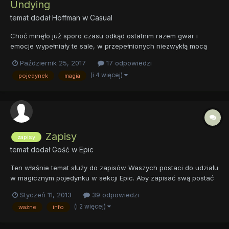
Undying
temat dodał
Hoffman
w
Casual
Choć minęło już sporo czasu odkąd ostatnim razem gwar i
emocje wypełniały te sale, w przepełnionych niezwykłą mocą
wojownikach wciąż tli się płomień, który wznieca pożar zaklęć,
Październik 25, 2017
17 odpowiedzi
który to ostatecznie zawsze przywraca do życia pewne
(i 4 więcej)
pojedynek
magia
szczególne miejsca. Tym razem ognie magii rozgrzały do
czerwoności st...
Zapisy
zapisy
temat dodał Gość w
Epic
Ten właśnie temat służy do zapisów Waszych postaci do udziału
w magicznym pojedynku w sekcji Epic. Aby zapisać swą postać
należy zapoznać się dokładnie z zasadami i
Styczeń 11, 2013
39 odpowiedzi
wymogamiobowiązującymi w naszej sekcji, a następnie wypełnić
(i 2 więcej)
ważne
info
kartę postaci, której wzór znajduje się poniżej (a także w
zasadach)...