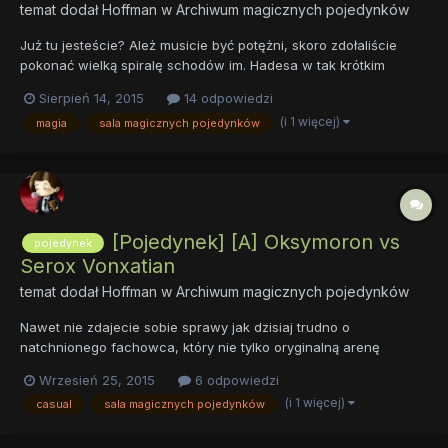
temat dodał
Hoffman
w
Archiwum magicznych pojedynków
Już tu jesteście? Ależ musicie być potężni, skoro zdołaliście
pokonać wielką spiralę schodów im. Hadesa w tak krótkim
czasie. Ekhm… Mam nadzieję, że ruszyliście głową i po prostu
Sierpień 14, 2015
14 odpowiedzi
zjechaliście po poręczy? Tak? Znakomicie. Bystrość umysłu to
(i 1 więcej)
magia
sala magicznych pojedynków
prawdziwa potęga, wierzcie mi. Nie musicie obawi...
[Pojedynek] [A] Oksymoron vs
pojedynek
Serox Vonxatian
temat dodał
Hoffman
w
Archiwum magicznych pojedynków
Nawet nie zdajecie sobie sprawy jak dzisiaj trudno o
natchnionego fachowca, który nie tylko oryginalną arenę
zaprojektuje, ale także zbuduje. Szukaliśmy bardzo długo,
Wrzesień 25, 2015
6 odpowiedzi
nierzadko dowiadując się, że wielu szanowanych artystów w
(i 1 więcej)
casual
sala magicznych pojedynków
międzyczasie odeszło z tego świata. Uwierzycie, że jednego z
nich znaleźliś...