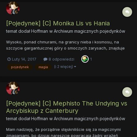
[Pojedynek] [C] Monika Lis vs Hania
temat dodał
Hoffman
w
Archiwum magicznych pojedynków
Wysoko, ponad chmurami, na granicy nieba i kosmosu, na
szczycie gargantuicznej góry o smoczych zarysach, znajduje
się legendarne Koloseum noszące imię królewny Francesci.
Luty 14, 2017
8 odpowiedzi
1
Nadzwyczajna więź pani alikorn z naturą niejednokrotnie była
tematem klasycznych poematów, utworów scenicznych, baśni
(i 2 więcej)
pojedynek
magia
oraz pieśni...
[Pojedynek] [C] Mephisto The Undying vs
Arcybiskup z Canterbury
temat dodał
Hoffman
w
Archiwum magicznych pojedynków
Mam nadzieję, że porządnie stęskniliście się za magicznymi
zmaganiami, bo dzisiaj nareszcie powracają żądni wrażeń