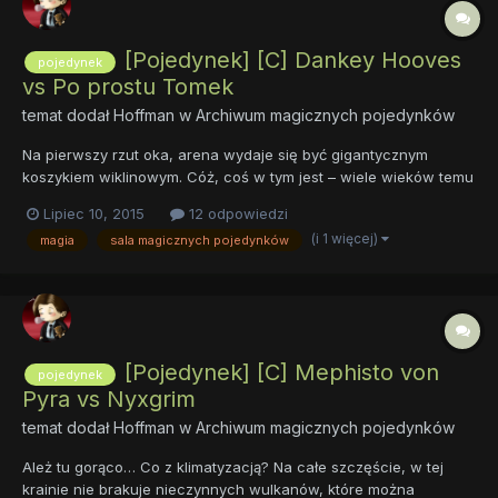
[Pojedynek] [C] Dankey Hooves
pojedynek
vs Po prostu Tomek
temat dodał
Hoffman
w
Archiwum magicznych pojedynków
Na pierwszy rzut oka, arena wydaje się być gigantycznym
koszykiem wiklinowym. Cóż, coś w tym jest – wiele wieków temu
nieznana siła magiczna zmieniła znacznie strukturę tworzących
Lipiec 10, 2015
12 odpowiedzi
niegdyś bujną knieję drzew. Mianowicie, stały się dłuższe,
(i 1 więcej)
magia
sala magicznych pojedynków
węższe, bardziej giętkie. Gałęzie poskręcały się ze sobą naw...
[Pojedynek] [C] Mephisto von
pojedynek
Pyra vs Nyxgrim
temat dodał
Hoffman
w
Archiwum magicznych pojedynków
Ależ tu gorąco… Co z klimatyzacją? Na całe szczęście, w tej
krainie nie brakuje nieczynnych wulkanów, które można