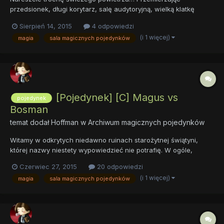
przedsionek, długi korytarz, salę audytoryjną, wielką klatkę
schodową, wschodnią wierzę, bibliotekę, galerię sztuki oraz
Sierpień 14, 2015
4 odpowiedzi
główną zbrojownię NARESZCIE dotarliśmy na starożytny,
(i 1 więcej)
magia
sala magicznych pojedynków
kamienny most, łączący ze sobą wschodnią część zamku z
zachodn...
[Pojedynek] [C] Magus vs
pojedynek
Bosman
temat dodał
Hoffman
w
Archiwum magicznych pojedynków
Witamy w odkrytych niedawno ruinach starożytnej świątyni,
której nazwy niestety wypowiedzieć nie potrafię. W ogóle,
zapisane to zostało w nieznanym mi języku, a jeśli wierzyć
Czerwiec 27, 2015
20 odpowiedzi
tłumaczowi, ich odpowiedniki w naszym języku układają się w
(i 1 więcej)
magia
sala magicznych pojedynków
taki sposób, że naprawdę trudno to wypowiedzieć. W ogóle, to
nie...