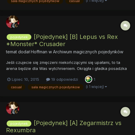
dolina, włącznie ze swą florą, zdaje się być na nie odporna.
(i 1 więcej)
sala magicznych pojedynków
casual
Dosyć szy...
[Pojedynek] [B] Lepus vs Rex
pojedynek
*Monster* Crusader
temat dodał
Hoffman
w
Archiwum magicznych pojedynków
Jeśli czujecie się zmęczeni niekończącymi się upałami, to ta
arena będzie dla Was wytchnieniem. Okrągła i gładka posadzka
złożona była z tysięcy, milionów, miliardów kryształków,
Lipiec 10, 2015
19 odpowiedzi
1
starannie zeszlifowanych i mocno spojonych przy pomocy
magicznej zmarzliny. Lewitujące dookoła areny lampiony...
(i 1 więcej)
casual
sala magicznych pojedynkow
[Pojedynek] [A] Zegarmistrz vs
pojedynek
Rexumbra