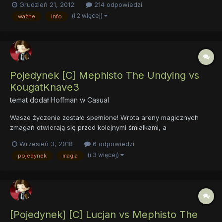
Grudzień 21, 2012
214 odpowiedzi
dwie osoby przez Avatara/Regenta po zgłoszeniu się do
(i 2 więcej)
ważne
info
pojedynku w tym temacie (jeśli...
Pojedynek [C] Mephisto The Undying vs
KougatKnave3
temat dodał
Hoffman
w
Casual
Wasze życzenie zostało spełnione! Wrota areny magicznych
zmagań otwierają się przed kolejnymi śmiałkami, a
nadzwyczajna moc zaczyna wypełniać komnaty, w miarę
Wrzesień 3, 2018
6 odpowiedzi
kolejnych stawianych przez nich kroków. Przestrzenna, owalna
(i 3 więcej)
pojedynek
magia
sala oświetlana przez powieszone przy kolumnach znicze
posiada otwar...
[Pojedynek] [C] Lucjan vs Mephisto The