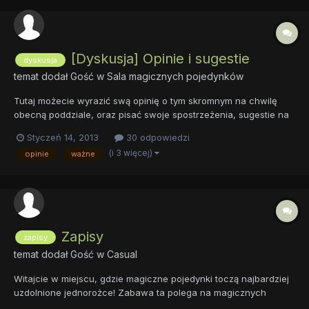
[Dyskusja] Opinie i sugestie
dyskusja
temat dodał Gość w
Sala magicznych pojedynków
Tutaj możecie wyrazić swą opinię o tym skromnym na chwilę
obecną poddziale, oraz pisać swoje spostrzeżenia, sugestie na
temat Sali Magicznych Pojedynków, pomysły na rozbudowę
Styczeń 14, 2013
30 odpowiedzi
działu.
(i 3 więcej)
opinie
ważne
Zapisy
zapisy
temat dodał Gość w
Casual
Witajcie w miejscu, gdzie magiczne pojedynki toczą najbardziej
uzdolnione jednorożce! Zabawa ta polega na magicznych
pojedynkach pomiędzy użytkownikami, do walki zostają wybrane