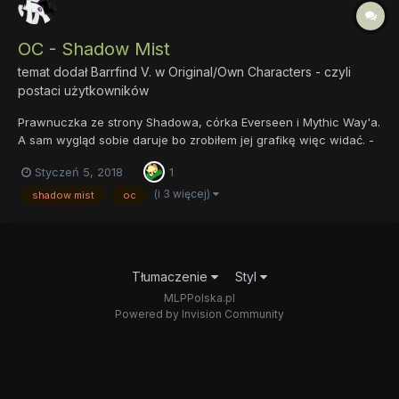
OC - Shadow Mist
temat dodał
Barrfind V.
w
Original/Own Characters - czyli
postaci użytkowników
Prawnuczka ze strony Shadowa, córka Everseen i Mythic Way'a.
A sam wygląd sobie daruje bo zrobiłem jej grafikę więc widać. -
Aktualne miejsce zamieszkania nieznane. - Talent, obleka się w
Styczeń 5, 2018
1
ciemną mgłę i w nocy czy jakichkolwiek ciemnych miejscach
staje się niewidoczna. W ciągu dnia mgła potraf...
(i 3 więcej)
shadow mist
oc
Tłumaczenie
Styl
MLPPolska.pl
Powered by Invision Community