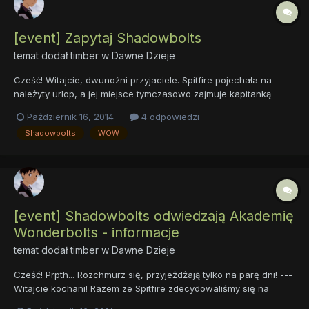
[event] Zapytaj Shadowbolts
temat dodał
timber
w
Dawne Dzieje
Cześć! Witajcie, dwunożni przyjaciele. Spitfire pojechała na
należyty urlop, a jej miejsce tymczasowo zajmuje kapitanką
Shadowbolts. Złożyło się na to, że skoro żółtej klaczy nie ma,
Październik 16, 2014
4 odpowiedzi
ktoś musi odpowiadać za nią na pytania. Ta... Powitajcie więc
Shadowbolts
WOW
Shadowbolts, razem z ich kapitanem - Darkfire. Pra...
[event] Shadowbolts odwiedzają Akademię
Wonderbolts - informacje
temat dodał
timber
w
Dawne Dzieje
Cześć! Prpth... Rozchmurz się, przyjeżdżają tylko na parę dni! ---
Witajcie kochani! Razem ze Spitfire zdecydowaliśmy się na
stworzenie eventu, a co za tym idzie zaprosiliśmy do naszego