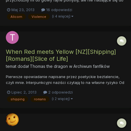
przychodziły mi do głowy fajne pomysły, ale nie nadające się do
tamtego fica, więc zrobiłem drugi. Nie wiem jak pogodzę pisanie
Maj 23, 2013
16 odpowiedzi
dwóch FF na raz, ale trzeba mieć nadzieję. Zapraszam do
(i 4 więcej)
Alicorn
Violence
czytania. Grupka ocalałych z mordu alicornów postanawia...
When Red meets Yellow [NZ][Shipping]
[Romans][Slice of Life]
temat dodał
Thomas the dragon
w
Archiwum fanfików
Pierwsze opowiadanie napisane przez poetyckie beztalencie,
czyli mnie. Interpunkcyjni naziści czytają to na własne ryzyko Od
razu mówię, uprzedzając komentarze, to nie miało być ani
Lipiec 2, 2013
2 odpowiedzi
niezwykle oryginalne ani świeże. Po prostu chciałem to napisać i
(i 2 więcej)
shipping
romans
to zrobiłem. https://docs.google.com/document/d/13e...