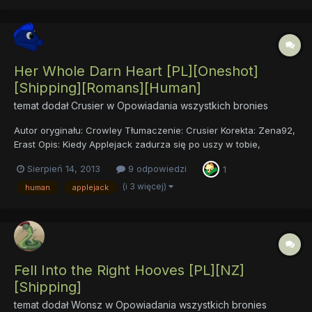
Her Whole Darn Heart [PL][Oneshot]
[Shipping][Romans][Human]
temat dodał
Crusier
w
Opowiadania wszystkich bronies
Autor oryginału: Crowley Tłumaczenie: Crusier Korekta: Zena92,
Erast Opis: Kiedy Applejack zadurza się po uszy w tobie,
człowieku, jesteś rozdarty pomiędzy świadomością, że ją
Sierpień 14, 2013
9 odpowiedzi
1
kochasz oraz że jest kucykiem. Czy będziesz w stanie dla niej
na bok odłożyć dzielące was, wykraczające poza twój świat...
(i 3 więcej)
human
applejack
Fell Into the Right Hooves [PL][NZ]
[Shipping]
temat dodał
Wonsz
w
Opowiadania wszystkich bronies