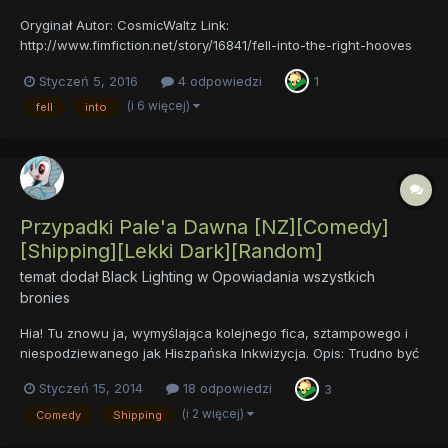
Oryginał Autor: CosmicWaltz Link:
http://www.fimfiction.net/story/16841/fell-into-the-right-hooves
Tłumaczenie na język polski Autorzy: El Martinez (rozdziały I-IIIa)
Styczeń 5, 2016
4 odpowiedzi
1
Keola (rozdziały IIIb-IV) Linki: Rozdział I Rozdział II Rozdział IIIa...
(i 6 więcej)
fell
into
Przypadki Pale'a Dawna [NZ][Comedy]
[Shipping][Lekki Dark][Random]
temat dodał
Black Lighting
w
Opowiadania wszystkich
bronies
Hia! Tu znowu ja, wymyślająca kolejnego fica, sztampowego i
niespodziewanego jak Hiszpańska Inkwizycja. Opis: Trudno być
uczniem, zwłaszcza kogoś takiego jak Mistrza Egzorcyzmów.
Styczeń 15, 2014
18 odpowiedzi
3
Jednak kiedy Pale Dawn łamie po raz kolejny jedną z
ważniejszych zasad tej profesji, Mistrz wysyła go do... Tak, zg...
(i 2 więcej)
Comedy
Shipping