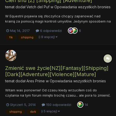
Cień snu [Z] [Shipping] [Adventure]
temat dodał
Vetch del Puf
w
Opowiadania wszystkich bronies
W Equestrii pojawia się złoczyńca chcący zapanować nad
krainą za pomocą magii kontroli umysłów. Jedynym sposobem na
pokonanie go wydaje się użycie medalionu niewidzianego od
Maj 14, 2017
6 odpowiedzi
6
trzystu lat. Odnalezienie go nie zapowiada się na proste, ale
przecież ktoś musi spróbować. A kto inny lepiej się do tego
(i 8 więcej)
fik
shipping
nada...
Zmienić swe życie[NZ][Fantasy][Shipping]
[Dark][Adventure][Violence][Mature]
temat dodał
Ares Prime
w
Opowiadania wszystkich bronies
Witam was ponownie! Od czasu kiedy wrzuciłem coś do
czytania na tym forum minęło trochę czasu... ale pora to zmienić.
Dziś prezentuję wam nowy rozdział mojego solowego fanfika,
Styczeń 5, 2014
150 odpowiedzi
14
który postaram się pociągnąć do końca choćby nie wiem co. Z
góry jednak chciałbym podziękować wszytskim...
(i 5 więcej)
shipping
dark