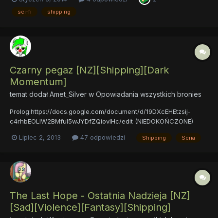
jego żonę. Niby powstaje między nimi uczucie, jednak czy wciąż
jest to sielanka? Elektronowe serce
sci-fi
shipping
Czarny pegaz [NZ][Shipping][Dark
Momentum]
temat dodał
Amet_Silver
w
Opowiadania wszystkich bronies
Prolog:https://docs.google.com/document/d/19DXcEHEtzsij-
c4rhbEOLlW2BMful5wJYDfZQiovlHc/edit (NIEDOKOŃCZONE)
Lipiec 2, 2013
47 odpowiedzi
Shipping
Seria
The Last Hope - Ostatnia Nadzieja [NZ]
[Sad][Violence][Fantasy][Shipping]