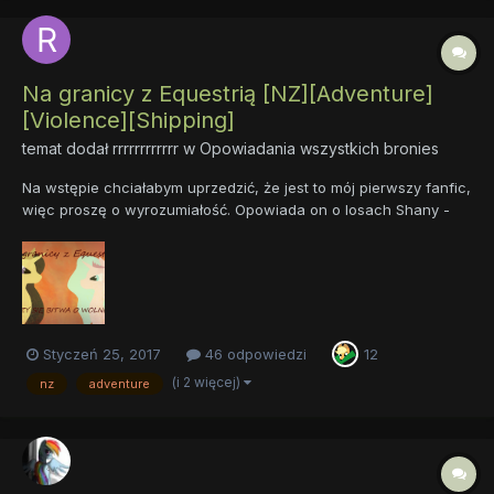
Na granicy z Equestrią [NZ][Adventure]
[Violence][Shipping]
temat dodał
rrrrrrrrrrrr
w
Opowiadania wszystkich bronies
Na wstępie chciałabym uprzedzić, że jest to mój pierwszy fanfic,
więc proszę o wyrozumiałość. Opowiada on o losach Shany -
klaczy, która musi stawić czoła strasznej rzeczywistości. Anedria
- państwo, w którym przyszła na świat - zostaje przejęte przez
wojsko Królowej Samevry. Nowa władczyni wy...
Styczeń 25, 2017
46 odpowiedzi
12
(i 2 więcej)
nz
adventure