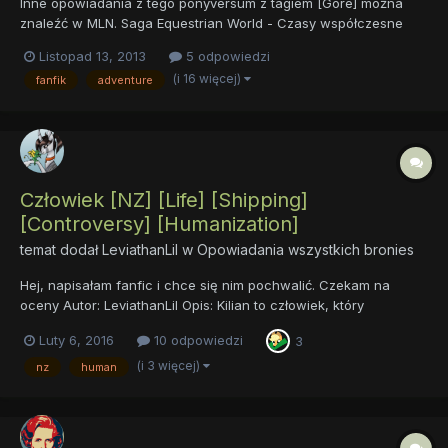
Inne opowiadania z tego ponyversum z tagiem [Gore] można
znaleźć w MLN. Saga Equestrian World - Czasy współczesne
licząc od 1000 roku Ery Alicornów[shipping][Adventure][Dark]
Listopad 13, 2013
5 odpowiedzi
[sad][violence][seria] 1) Prawdziwe imię(Rok 1000 EA)[Z]
(i 16 więcej)
fanfik
adventure
[Comedy][Slice of life] Opis: Ponyville,...
Człowiek [NZ] [Life] [Shipping]
[Controversy] [Humanization]
temat dodał
LeviathanLil
w
Opowiadania wszystkich bronies
Hej, napisałam fanfic i chce się nim pochwalić. Czekam na
oceny Autor: LeviathanLil Opis: Kilian to człowiek, który
(oczywiście pod swoją zwykłą postacią) trafia do Equestrii.
Luty 6, 2016
10 odpowiedzi
3
Krainy Jednorożców, Pegazów i Ziemnych (zwanych potocznie
Ziemniakami). Jak potoczą się jego losy po dosyć...
(i 3 więcej)
nz
human