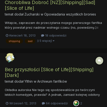
Chorobliwa Dobroć [NZ][Shipping][Sad]
[Slice of Life]
temat dodał
Zucharski
w
Opowiadania wszystkich bronies
Witajcie, zapraszam do przeczytania mojego pierwszego fanfika
który powstał prez nadmiar wolnego czasu (no, powiedzmy..) i
siedzący w głowie pomysł. Zapewne będzie w niej trochę
Kwiecień 18, 2013
18 odpowiedzi
błędów, interpunkcyjnych, narracyjnych itd. Wytykajci mi je Opis:
(i 5 więcej)
shipping
sad
Fluttershy jest zakochana w Rainbow Dash, jednak pr...
Bez przyszłości [Slice of Life][Shipping]
[Dark]
temat dodał
Ylthin
w
Archiwum fanfików
Okładka autorska Nie tego się spodziewaliście po twórczyni
lekkich komedyjek, prawda? A jednak, zamiast kolejnej odsłony
cydrowej serii wrzucam fanfika z nią niezwiązanego. Cała rzecz
Wrzesień 12, 2013
64 odpowiedzi
2
rodziła się w bólach od 2011, kiedy po raz pierwszy