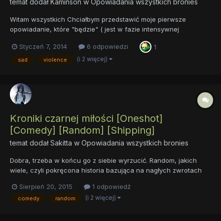
temat dodał
Kaminson
w
Opowiadania wszystkich bronies
Witam wszystkich Chciałbym przedstawić moje pierwsze
opowiadanie, które "będzie" ( jest w fazie intensywnej
rozbudowy ) opowieścią o pewnym znalezisku, które odkryje
Styczeń 7, 2014
6 odpowiedzi
1
mroczną prawdę, która ciąży nad Equestrią. Czy uda się
zapobiec katastrofie i całkowitej zagładzie? Jak potoczą się losy
(i 2 więcej)
sad
violence
bohater...
Kroniki czarnej miłości [Oneshot]
[Comedy] [Random] [Shipping]
temat dodał
Sakitta
w
Opowiadania wszystkich bronies
Dobra, trzeba w końcu go z siebie wyrzucić. Random, jakich
wiele, czyli pokręcona historia bazująca na nagłych zwrotach
akcji. Czy sensownych? Niekoniecznie. LINK
Sierpień 20, 2015
1 odpowiedź
(i 2 więcej)
comedy
random