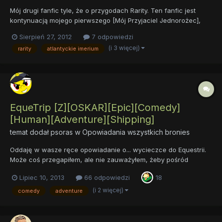
Mój drugi fanfic tyle, że o przygodach Rarity. Ten fanfic jest
kontynuacją mojego pierwszego [Mój Przyjaciel Jednorożec],
jeżeli go nie czytałeś, to chciałabym, abyś się z nim zapoznał.
Sierpień 27, 2012
7 odpowiedzi
Rarity odkrywa atlantyckie imperium, poznaje uroczego,
(i 3 więcej)
rarity
atlantyckie imerium
prawdziwego księcia i po pewnym czasie nie umie...
EqueTrip [Z][OSKAR][Epic][Comedy]
[Human][Adventure][Shipping]
temat dodał
psoras
w
Opowiadania wszystkich bronies
Oddaję w wasze ręce opowiadanie o... wycieczce do Equestrii.
Może coś przegapiłem, ale nie zauważyłem, żeby pośród
powodów, dla których ludzie trafiali w przeróżnych fanfikach do
Lipiec 10, 2013
66 odpowiedzi
18
.eq, była zwyczajna wycieczka. Z drugiej strony: czy w Equestrii
istnieje w ogóle coś takiego jak zwyczajność? Reszta...
(i 2 więcej)
comedy
adventure