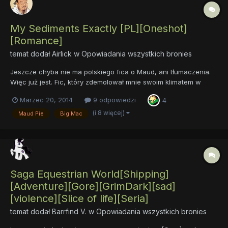
My Sediments Exactly [PL][Oneshot]
[Romance]
temat dodał
Airlick
w
Opowiadania wszystkich bronies
Jeszcze chyba nie ma polskiego fica o Maud, ani tłumaczenia.
Więc już jest. Fic, który zdemolował mnie swoim klimatem w
stopniu nie mniejszym, niż sam odcinek o Maud, teraz w wersji
Marzec 20, 2014
9 odpowiedzi
4
polskiej. Termin "best shipping" nabiera nowego znaczenia.
Oryginał Tłumaczenie
(i 8 więcej)
Maud Pie
Big Mac
Saga Equestrian World[Shipping]
[Adventure][Gore][GrimDark][sad]
[violence][Slice of life][Seria]
temat dodał
Barrfind V.
w
Opowiadania wszystkich bronies