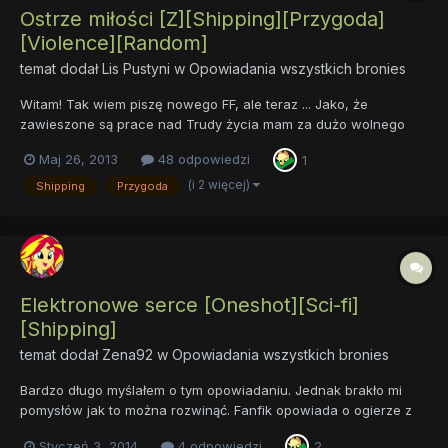
Ostrze miłości [Z][Shipping][Przygoda]
[Violence][Random]
temat dodał
Lis Pustyni
w
Opowiadania wszystkich bronies
Witam! Tak wiem piszę nowego FF, ale teraz ... Jako, że
zawieszone są prace nad Trudy życia mam za dużo wolnego
czasu. FF opowiada o tym pegazie: I tej klaczy Reszty dowiecie
Maj 26, 2013
48 odpowiedzi
1
się jak przeczytacie. Autorzy: Lis Pustyni and Black Lighting
Rozdziały: Prolog Rozdział I Rozdział II Roz...
(i 2 więcej)
Shipping
Przygoda
Elektronowe serce [Oneshot][Sci-fi]
[Shipping]
temat dodał
Zena92
w
Opowiadania wszystkich bronies
Bardzo długo myślałem o tym opowiadaniu. Jednak brakło mi
pomysłów jak to można rozwinąć. Fanfik opowiada o ogierze z
amnezją budzącego się w szpitalu oraz o klaczy podającą się za
Styczeń 3, 2014
4 odpowiedzi
2