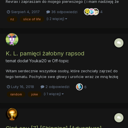
Revrax i zapraszam do mojego pierwszego ( i mam nadzieję że
nie ostatniego) opowiadania Blask Księżyca. Przyznaję że nie
Sierpień 4, 2017
36 odpowiedzi
4
jestem mistrzem pisarskim i z chęcią przyjmę wszelką krytykę. O
czym jest to opowiadanie? Przekonajcie się sami. Życzę...
(i 2 więcej)
nz
slice of life
K. L. pamięci żałobny rapsod
temat dodał
Youkai20
w
Off-topic
Witam serdecznie wszystkie osoby, które zechciały zajrzeć do
tego tematu. Pochylcie swe głowy i urońcie wraz ze mną łezkę
nad moją stratą. Moja ukochana mnie opuściła; nagle, bez
Luty 16, 2018
2 odpowiedzi
6
zapowiedzi. Już jej nie ma i czuję pustkę. Napiszę teraz kilka
zdań ku jej pamięci, specjalnie dla niej - tak prosto z se...
(i 1 więcej)
random
joke