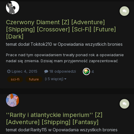
Czerwony Diament [Z] [Adventure]
[Shipping] [Crossover] [Sci-Fi] [Future]
[Dark]
temat dodał
Tokitok210
w
Opowiadania wszystkich bronies
Prace nad tym opowiadaniem trwały ponad rok a opowiadanie
nadal się zmienia. Dzisiaj mam przyjemność zaprezentować
epilog oraz pierwszy rozdział owego Fic-a. Tagi: Adventure
Lipiec 4, 2015
18 odpowiedzi
4
Shipping Crossover Sci-Fi Future NZ Rozdział 1
https://docs.google.com/document/d/1fWf...
(i 5 więcej)
sci-fi
future
''Rarity i atlantyckie imperium'' [Z]
[Adventure] [Shipping] [Fantasy]
temat dodał
Rarity115
w
Opowiadania wszystkich bronies