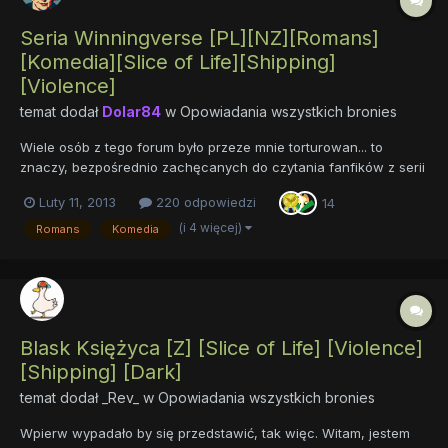
Seria Winningverse [PL][NZ][Romans]
[Komedia][Slice of Life][Shipping]
[Violence]
temat dodał
Dolar84
w
Opowiadania wszystkich bronies
Wiele osób z tego forum było przeze mnie torturowan... to
znaczy, bezpośrednio zachęcanych do czytania fanfików z serii
Winningverse. Nawet na ich cześć postawiłem stosowny temat
Luty 11, 2013
220 odpowiedzi
14
w dziale Fanfiction ENG. Jednak wiedząc, że sporo osób woli
czytać w naszym rodzimym języku postanowiłem zacząć
(i 4 więcej)
Romans
Komedia
tłumaczyć...
Blask Księżyca [Z] [Slice of Life] [Violence]
[Shipping] [Dark]
temat dodał
_Rev_
w
Opowiadania wszystkich bronies
Wpierw wypadało by się przedstawić, tak więc. Witam, jestem