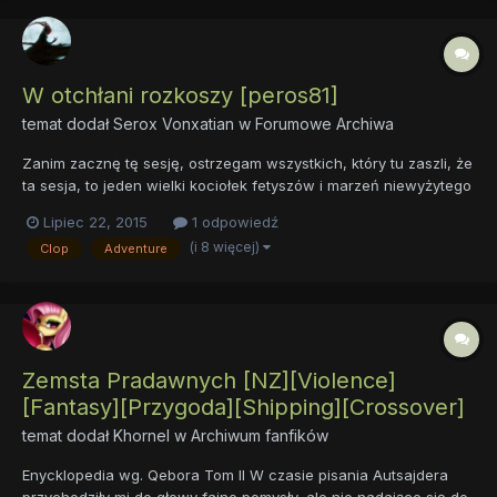
W otchłani rozkoszy [peros81]
temat dodał
Serox Vonxatian
w
Forumowe Archiwa
Zanim zacznę tę sesję, ostrzegam wszystkich, który tu zaszli, że
ta sesja, to jeden wielki kociołek fetyszów i marzeń niewyżytego
Japończyka, który łowi ośmiornice na laleczki z Anime, sapie,
Lipiec 22, 2015
1 odpowiedź
śmierdzi i poci się nadmiernie. Jeśli w jakiś sposób możesz
(i 8 więcej)
Clop
Adventure
poczuć się urażony zamieszczonymi tu treściami,...
Zemsta Pradawnych [NZ][Violence]
[Fantasy][Przygoda][Shipping][Crossover]
temat dodał
Khornel
w
Archiwum fanfików
Enycklopedia wg. Qebora Tom II W czasie pisania Autsajdera