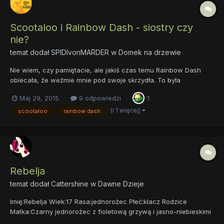
Scootaloo i Rainbow Dash - siostry czy
nie?
temat dodał
SPIDIvonMARDER
w
Domek na drzewie
Nie wiem, czy pamiętacie, ale jakiś czas temu Rainbow Dash
obiecała, że weźmie mnie pod swoje skrzydła. To była
najszczęśliwsza chwila mojego życia, po prostu ekstra! Nie
Maj 29, 2015
9 odpowiedzi
1
mogłam uwierzyć, że to powiedziała, a powiedziała to przecież!
Co nie? Co nie? I... w sumie tyle z tego wyszło. Nie czuję się...
(i 1 więcej)
scootaloo
rainbow dash
Rebelja
temat dodał
Cattershine
w
Dawne Dzieje
Imię:Rebelja Wiek:17 Rasa:jednorożec Płeć:klacz Rodzice
Matka:Czarny jednorożec z fioletową grzywą i jasno-niebieskimi
oczami. Ojciec:Biały jednorożec z żółtymi oczami blond grzywą