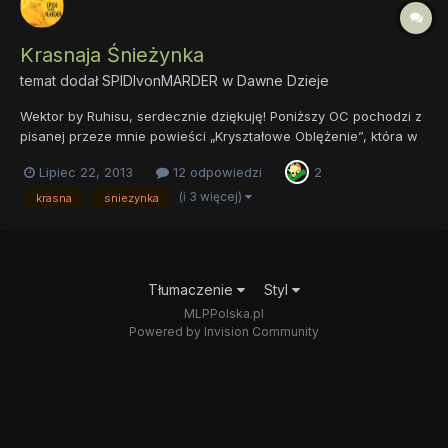
Krasnaja Śnieżynka
temat dodał
SPIDIvonMARDER
w
Dawne Dzieje
Wektor by Ruhisu, serdecznie dziękuję! Poniższy OC pochodzi z
pisanej przeze mnie powieści „Kryształowe Oblężenie”, która w
skrócie opowiada o konflikcie Sombryjsko-Equestriańsko.
Lipiec 22, 2013
12 odpowiedzi
2
Sombria to komunistyczne państwo zarządzane przez Sombrę.
Fabuła dzieje się około 8 lat po końcu III sezonu, odcinka...
(i 3 więcej)
krasna
sniezynka
Tłumaczenie
Styl
MLPPolska.pl
Powered by Invision Community