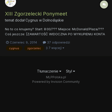
XIII Zgorzelecki Ponymeet
temat dodał
Cygnus
w
Dolnośląskie
No to co knujemy? Start: 8:00/??? Miejsce: McDonald/Plaza/???
Coś jeszcze: [ZAWARTOŚĆ WIDOCZNA PO WYKUPIENIU KONTA
PREMIUM] Data? Wychodzi że lipiec. Ale czy na pewno będzie to
Czerwiec 9, 2014
37 odpowiedzi
w lipcu? Która data okaże się najbardziej odpowiednia? Który
(i 7 więcej)
cygnus
zgorzelec
dzień będzie na tyle fajny? Wybieracie najlepszą...
Tłumaczenie
Styl
MLPPolska.pl
Powered by Invision Community