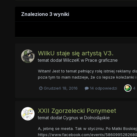
Znaleziono 3 wyniki
WilkU staje się artystą V3.
temat dodał
WilczeK
w
Prace graficzne
Witam! Jest to temat pełniący rolę istniej reklamy 
poza tym to mam nadzieje, że co lepsze koleżanki 
Grudzień 18, 2016
14 odpowiedzi
4
XXII Zgorzelecki Ponymeet
temat dodał
Cygnus
w
Dolnośląskie
A, jebnę se meeta. Tak w styczniu. Po Matki Boskie
https://www.facebook.com/events/5860995282680