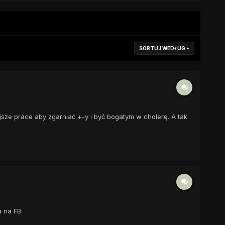
SORTUJ WEDŁUG
ejsze prace aby zgarniać +-y i być bogatym w cholerę. A tak
 na FB: