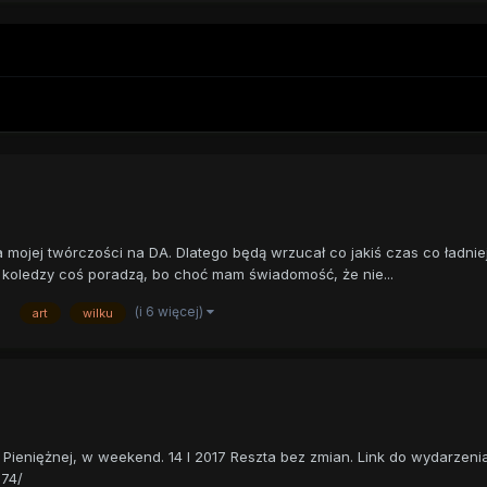
dla mojej twórczości na DA. Dlatego będą wrzucał co jakiś czas co ładni
i koledzy coś poradzą, bo choć mam świadomość, że nie...
(i 6 więcej)
art
wilku
j Pieniężnej, w weekend. 14 I 2017 Reszta bez zmian. Link do wydarzenia
74/