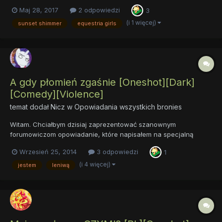
Maj 28, 2017
2 odpowiedzi
3
(i 1 więcej)
sunset shimmer
equestria girls
A gdy płomień zgaśnie [Oneshot][Dark]
[Comedy][Violence]
temat dodał
Nicz
w
Opowiadania wszystkich bronies
Witam. Chciałbym dzisiaj zaprezentować szanownym
forumowiczom opowiadanie, które napisałem na specjalną
edycję konkursu literackiego. A gdy płomień zgaśnie Opis:
Wrzesień 25, 2014
3 odpowiedzi
1
Sunset Shimmer znalazła się na szczycie. Spełnił się jej sen,
zdruzgotawszy całkowicie wszelki opór stała się jedyną
(i 4 więcej)
jestem
leniwą
władczynią c...