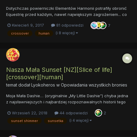
Dotychczas powierniczki Elementów Harmonii potrafiły obronić
Equestrię przed każdym, nawet największym zagrożeniem... co
jednak będzie, jeśli to one okażą się zagrożeniem? Tak właśnie
Kwiecień 9, 2017
81 odpowiedzi
7
się stanie, gdy pod postacią alikorna pojawi się program
sztucznej inteligencji z innego świata. Skryty w cieni...
(i 8 więcej)
crossover
human
Nasza Mała Sunset [NZ][Slice of life]
[crossover][human]
temat dodał
Lyokoheros
w
Opowiadania wszystkich bronies
Moja Mała Dashie… (oryginalnie „My Little Dashie”) chyba jedna
z najsławniejszych i najbardziej rozpoznawalnych historii tego
fandomu – opowieść o bronym, który znajduje trafiającą
Wrzesień 22, 2018
44 odpowiedzi
2
przypadkiem do naszego świata Rainbow… dla jednych piękna i
cudowna opowieść, dla innych sztampa i tani wyciskacz łez…...
(i 4 więcej)
sunset shimmer
sunsetka