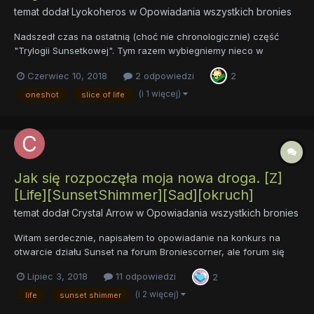
temat dodał
Lyokoheros
w
Opowiadania wszystkich bronies
Nadszedł czas na ostatnią (choć nie chronologicznie) część
"Trylogii Sunsetkowej". Tym razem wybiegniemy nieco w
przyszłość względem "Od ofiary do oprawcy". Sunset ma 20 lat,
Czerwiec 10, 2018
2 odpowiedzi
2
jej matka od 5 lat nie żyje, jeszcze dłużej jest uczennicą
księżniczki Celestii i mieszka w jej pałacu. Jest utalentowa...
(i 1 więcej)
oneshot
slice of life
Jak się rozpoczęła moja nowa droga. [Z]
[Life][SunsetShimmer][Sad][okruch]
temat dodał
Crystal Arrow
w
Opowiadania wszystkich bronies
Witam serdecznie, napisałem to opowiadanie na konkurs na
otwarcie działu Sunset na forum Broniescorner, ale forum się
zamknęło przed ogłoszeniem wyników, więc publikuje je tutaj.
Lipiec 3, 2018
11 odpowiedzi
2
Jest to prequel opowiadania "nauka a magia" i opowiada o tym,
dlaczego Sunset postanawia uciec przez kryształowe lustro d...
(i 2 więcej)
life
sunset shimmer