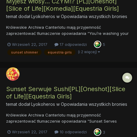
Myjesz włosy… CZYM!? [PL][Oneshot]
[Slice of Life][Komedia][Equestria Girls]
temat dodał
Lyokoheros
w
Opowiadania wszystkich bronies
Królewskie Archiwa Canterlotu mają przyjemność
zaprezentować tłumaczenie opowiadania “You’re washing your
hair with WHAT!?”, inspirowanego animacją “Monday Blues”,
Wrzesień 22, 2017
17 odpowiedzi
5
opublikowanego w ramach zestawu tłumaczeń sunsetkowych
na Dzień Sunset Shimmer. Oryginalny opis: Sunset jest
(i 2 więcej)
sunset shimmer
equestria girls
kucykiem,...
Sunset Serwuje Sushi[PL][Oneshot][Slice
of Life][Equestria Girls]
temat dodał
Lyokoheros
w
Opowiadania wszystkich bronies
Królewskie Archiwa Canterlotu mają przyjemność
zaprezentować tłumaczenie opowiadania “Sunset Serves
Sushi”, inspirowanego jednym z zestawów z serii Equestria Girls
Wrzesień 22, 2017
10 odpowiedzi
3
Mini , opublikowanego w ramach zestawu tłumaczeń