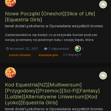
Nowe Początki [Oneshot][Slice of Life]
[Equestria Girls]
temat dodał
Lyokoheros
w
Opowiadania wszystkich bronies
Zastanawialiście się kiedyś co przeżywała Sunset podczas
swojej przemiany na jesiennym balu i swojej klęski, która
wywróciła jej życie do góry nogami i stało się początkiem jej
Wrzesień 22, 2017
7 odpowiedzi
1
nowej życiowej drogi? Nad tym, co działo się z nią w czasie i po
jesiennym balu oraz jakie właściwie były jej początki...
(i 2 więcej)
sunset shimmer
equestria girls
Kod Equestria[NZ][Multiwersum]
[Przygodowy][Przemoc][Sci-Fi][Fantasy]
[Ludzie][Alternatywne Uniwersum][Kod
Lyoko][Equestria Girls]
temat dodał
Lyokoheros
w
Opowiadania wszystkich bronies