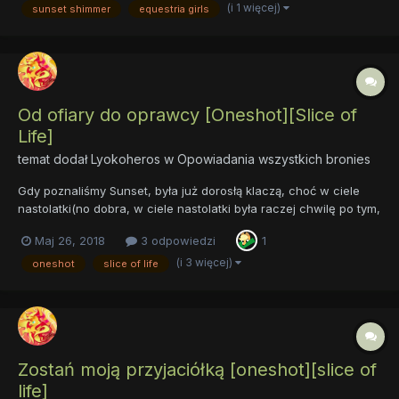
sunsetkowych na Dzień Sunset Shimmer. oryginalny opis:
(i 1 więcej)
sunset shimmer
equestria girls
Zastanawiałeś s...
Od ofiary do oprawcy [Oneshot][Slice of
Life]
temat dodał
Lyokoheros
w
Opowiadania wszystkich bronies
Gdy poznaliśmy Sunset, była już dorosłą klaczą, choć w ciele
nastolatki(no dobra, w ciele nastolatki była raczej chwilę po tym,
jak ją poznaliśmy). Silną i utalentowaną, choć kroczącą złą
Maj 26, 2018
3 odpowiedzi
1
drogą... Ale przecież nie zawsze tak było. Niegdyś i Sunset
wierzyła w przyjaźń... była młodą, niewinną kl...
(i 3 więcej)
oneshot
slice of life
Zostań moją przyjaciółką [oneshot][slice of
life]