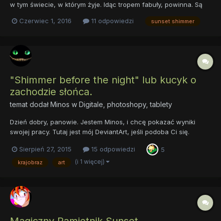
w tym świecie, w którym żyje. Idąc tropem fabuły, powinna. Są
jakieś teorie? xD
Czerwiec 1, 2016
11 odpowiedzi
sunset shimmer
"Shimmer before the night" lub kucyk o
zachodzie słońca.
temat dodał
Minos
w
Digitale, photoshopy, tablety
Dzień dobry, panowie. Jestem Minos, i сhcę pokazać wyniki
swojej pracy. Tutaj jest mój DeviantArt, jeśli podoba Ci się.
Sierpień 27, 2015
15 odpowiedzi
5
(i 1 więcej)
krajobraz
art