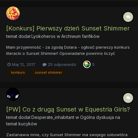
[Konkurs] Pierwszy dzień Sunset Shimmer
temat dodał
Lyokoheros
w
Archiwum fanfików
Mam przyjemność - za zgodą Dolara - ogłosić pierwszy konkurs
literacki o Sunset Shimmer! Opowiadanie powinno liczyć
przynajmniej 1000 słów(minimum! - w tym konkursie nie ma
Maj 12, 2017
25 odpowiedzi
5
górnej granicy długości opowiadania, jest tylko dolna). Główną
bohaterką powinna być Sunset Shimmer....
konkurs
sunset shimmer
[PW] Co z drugą Sunset w Equestria Girls?
temat dodał
Desperate_inhabitant
w
Ogólna dyskusja na
temat kucyków
Zastanawia mnie, czy Sunset Shimmer ma swojego sobowtóra