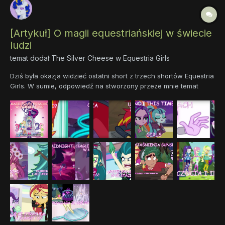
[Artykuł] O magii equestriańskiej w świecie
ludzi
temat dodał
The Silver Cheese
w
Equestria Girls
Dziś była okazja widzieć ostatni short z trzech shortów Equestria
Girls. W sumie, odpowiedź na stworzony przeze mnie temat
można było już uzależnić po premierze Legend of Everfree, ale
dopiero ten short pokazał jak mniej więcej magia działa w
świecie ludzi. Zatem zacznijmy od początku. Przygotujcie...