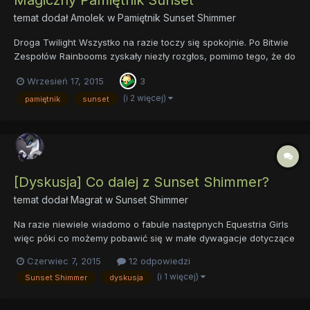
Magiczny Pamiętnik Sunset
temat dodał
Amolek
w
Pamiętnik Sunset Shimmer
Droga Twilight Wszystko na razie toczy się spokojnie. Po Bitwie
Zespołów Rainbooms zyskały niezły rozgłos, pomimo tego, że do
nich dołączyłam. Nadal dostrzegam wśród uczniów niechęć do
Wrzesień 17, 2015
3
mojej osoby i odnoszę wrażenie, że taki stan się utrzyma
jeszcze jakiś czas. Najważniejsze jest to, że teraz mam...
(i 2 więcej)
pamiętnik
sunset
[Dyskusja] Co dalej z Sunset Shimmer?
temat dodał
Magrat
w
Sunset Shimmer
Na razie niewiele wiadomo o fabule następnych Equestria Girls
więc póki co możemy pobawić się w małe dywagacje dotyczące
przyszłości naszej zreformowanej bohaterki. Chociaż mnie
Czerwiec 7, 2015
12 odpowiedzi
bardziej by chodziło o to jakie są wasze oczekiwania względem
(i 1 więcej)
Sunset Shimmer
dyskusja
niej. Na końcu drugiego filmu z serii EG Sunset pozostaje w...