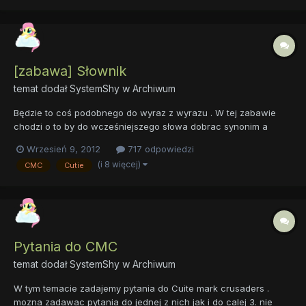
pa...
[zabawa] Słownik
temat dodał
SystemShy
w
Archiwum
Będzie to coś podobnego do wyraz z wyrazu . W tej zabawie
chodzi o to by do wcześniejszego słowa dobrac synonim a
potem podac nowe słowo. Przykład: Użytkownik 1 pisze: - Stary -
Wrzesień 9, 2012
717 odpowiedzi
Użytkownik 2 odpowiada: - Wiekowy - jako synonim i podaje
(i 8 więcej)
CMC
Cutie
nowe słowo: - Straszny - i tak to leci dalej . Czy pro...
Pytania do CMC
temat dodał
SystemShy
w
Archiwum
W tym temacie zadajemy pytania do Cuite mark crusaders .
mozna zadawac pytania do jednej z nich jak i do calej 3. nie