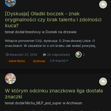
[Dyskusja] Gładki boczek - znak
oryginalności czy brak talentu i zdolności
kuca?
temat dodał
Imeshovy
w
Domek na drzewie
Witajcie ponownie! Cóż, dyskusja. O Znaczkowej Lidze. O
znaczkach. W zasadzie to o ich braku Jak widać powyżej,
nasze ulubienice są zachwycone tym tematem. Ale wracając -
Kwiecień 27, 2014
20 odpowiedzi
2
gładki boczek. Gładki, gładkość, nicość, czystka, no po prostu
nic tu nie ma. Sama sierść (czy co tam kucyki mają )....
(i 8 więcej)
blank flanks
dyskusja
W którym odcinku znaczkowa liga dostała
znaczki
temat dodał
Michu_MLP_jest_super
w
Archiwum