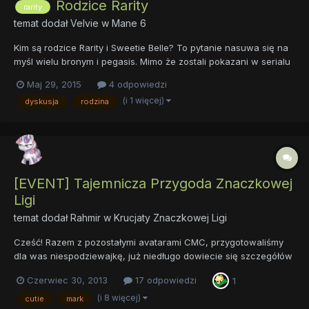
Rodzice Rarity
rarity
temat dodał
Velvie
w
Mane 6
Kim są rodzice Rarity i Sweetie Belle? To pytanie nasuwa się na
myśl wielu bronym i pegasis. Mimo że zostali pokazani w serialu
tylko raz, i to na krótką chwilę, powstało na ich temat wiele
Maj 29, 2015
4 odpowiedzi
fanfików i fanartów. W tym temacie możecie pisać swoje teorie
(i 1 więcej)
dyskusja
rodzina
o ich pochodzeniu, pracy, podróżowaniu i wszystk...
[EVENT] Tajemnicza Przygoda Znaczkowej
Ligi
temat dodał
Rahmir
w
Krucjaty Znaczkowej Ligi
Cześć! Razem z pozostałymi avatarami CMC, przygotowaliśmy
dla was niespodziewajkę, już niedługo dowiecie się szczegółów
na temat zasad a teraz zachęcam i zapraszam do czytania
Czerwiec 30, 2013
17 odpowiedzi
1
Każdy kto by przechodził obok niewielkiego domku na drzewie
znajdującego się na Akrach Słodkich Jabłek mógłby usłyszeć
(i 8 więcej)
cutie
mark