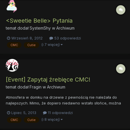
<Sweetie Belle> Pytania
temat dodał
SystemShy
w
Archiwum
Wrzesień 8, 2012
53 odpowiedzi
(i 7 więcej)
CMC
Cutie
[Event] Zapytaj źrebięce CMC!
temat dodał
Fragin
w
Archiwum
Atmosfera w domku na drzewie z pewnością nie należała do
najlepszych. Mimo, że dopiero niedawno wstało słońce, można
było bez problemu słyszeć krzyki wydobywające się z bazy
Lipiec 5, 2013
11 odpowiedzi
Znaczkowej Ligi. - Świetnie Apple Bloom, jesteśmy... ogierkami! -
(i 8 więcej)
CMC
Cutie
Sweetie nie kryła swojej wściekłości. - Przecież to nie moja...