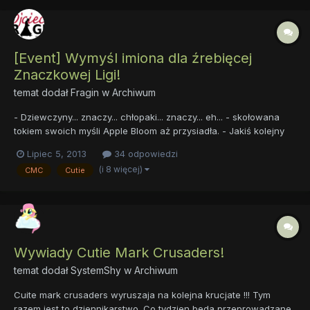
[Event] Wymyśl imiona dla źrebięcej
Znaczkowej Ligi!
temat dodał
Fragin
w
Archiwum
- Dziewczyny... znaczy... chłopaki... znaczy... eh... - skołowana
tokiem swoich myśli Apple Bloom aż przysiadła. - Jakiś kolejny
genialny pomysł? - wciąż naburmuszona Sweetie spojrzała spod
Lipiec 5, 2013
34 odpowiedzi
byka na swoją koleżankę. - Oj, daj jej spokój, przecież nie
(i 8 więcej)
CMC
Cutie
chciała - powiedziała Scootaloo próbując latać. -...
Wywiady Cutie Mark Crusaders!
temat dodał
SystemShy
w
Archiwum
Cuite mark crusaders wyruszaja na kolejna krucjate !!! Tym
razem jest to dziennikarstwo. Co tydzien beda przeprowadzane