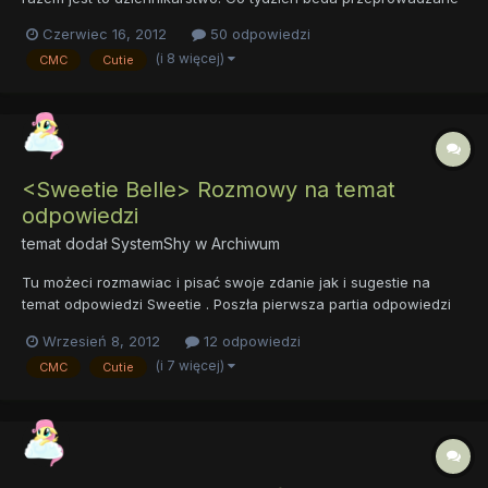
wywiady z wybranym forumowiczem. W tym tygodniu jest nim
Czerwiec 16, 2012
50 odpowiedzi
wasz znany i lubiany Lemuur ! Zapraszamy do czytania: Witaj !
(i 8 więcej)
CMC
Cutie
jestesmy CUITE MARK CRUSSADERS DZIENNIKARZE i na wstep...
<Sweetie Belle> Rozmowy na temat
odpowiedzi
temat dodał
SystemShy
w
Archiwum
Tu możeci rozmawiac i pisać swoje zdanie jak i sugestie na
temat odpowiedzi Sweetie . Poszła pierwsza partia odpowiedzi
jak się wam one podobaja?
Wrzesień 8, 2012
12 odpowiedzi
(i 7 więcej)
CMC
Cutie