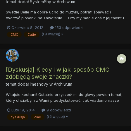
temat dodał
SystemShy
w
Archiwum
Swettie Belle ma dobre ucho do muzyki, potrafi śpiewać i
tworzyć piosenki na zawołanie .... Czy my macie coś z jej talentu
w sobie? Sprawdźmy to! prosta zabawa w dopasuj piosenkę do
Czerwiec 8, 2012
153 odpowiedzi
kuca Zasady: Co jakiś czas będzie podawany inny kuc, a
(i 8 więcej)
CMC
Cutie
Waszym zadaniem będzie dopasowanie do niego jakiejś pios...
[Dyskusja] Kiedy i w jaki sposób CMC
zdobędą swoje znaczki?
temat dodał
Imeshovy
w
Archiwum
Witajcie kochani! Ostatnio przyszedł mi do głowy pewien temat,
który chciałbym z Wami przedyskutować. Jak wiadomo nasze
dzielne członkinie Znaczkowej Ligi wciąż się starają zrealizować
Luty 19, 2014
9 odpowiedzi
swoje najskrytsze marzenie, jakim jest własny znaczek talentu.
(i 5 więcej)
dyskusja
cmc
Dlatego moje pytanie: jak myślicie, kiedy Appl...