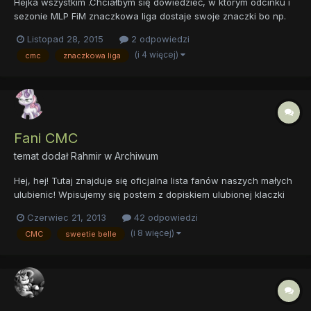
Hejka wszystkim .Chciałbym się dowiedzieć, w którym odcinku i
sezonie MLP FiM znaczkowa liga dostaje swoje znaczki bo np.
na stronie http://pl.mlp.wikia.com/ CMC mają swoje znaczki.Liczę
Listopad 28, 2015
2 odpowiedzi
na szybkie odpowiedzi,z góry dziękuję.
(i 4 więcej)
cmc
znaczkowa liga
Fani CMC
temat dodał
Rahmir
w
Archiwum
Hej, hej! Tutaj znajduje się oficjalna lista fanów naszych małych
ulubienic! Wpisujemy się postem z dopiskiem ulubionej klaczki
(lub jeśli nie faworyzujemy żadnej, zostawiamy bez) i czekamy
Czerwiec 21, 2013
42 odpowiedzi
na aktualizacje. Sweetie Belle, Apple Bloom, Scootaloo, Babs
(i 8 więcej)
CMC
sweetie belle
Seed, Cała Liga Fani CMC 1. Myhell 2. Fr...