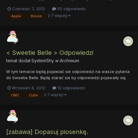
zwlekajcie ... postaramy sie odpowiedziec na wszystkie wasze
Czerwiec 7, 2012
55 odpowiedzi
pytania!
(i 7 więcej)
Apple
Bloom
< Sweetie Belle > Odpowiedzi
temat dodał
SystemShy
w
Archiwum
W tym temacie będą pojawiać sie odpowiedzi na wasze pytania
do Sweetie Belle. Będę starać sie by odpowiedzi pojawaiły się
jak najczęściej , z racji że będe je robić samemu mam nadzieję
Wrzesień 8, 2012
12 odpowiedzi
że mi się to uda
(i 7 więcej)
CMC
Cutie
[zabawa] Dopasuj piosenkę.