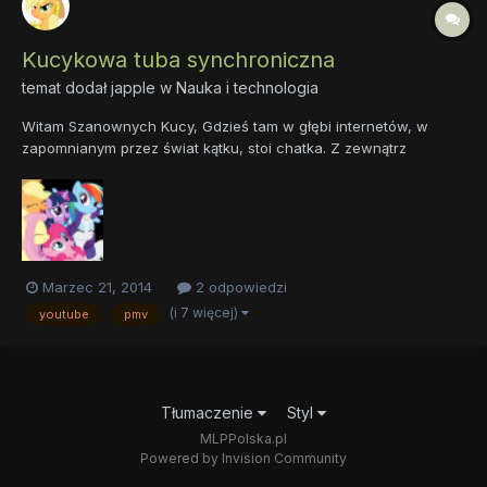
Kucykowa tuba synchroniczna
temat dodał
japple
w
Nauka i technologia
Witam Szanownych Kucy, Gdzieś tam w głębi internetów, w
zapomnianym przez świat kątku, stoi chatka. Z zewnątrz
patrząc, nic takiego. Deski gniją, dach przecieka, mchem
porasta. Wiele takich jest, rzecz jasna. Wewnątrz jednak, cóż za
dziwy! Towarzystwo jak szalone, biega, mruczy uraczone. A t...
Marzec 21, 2014
2 odpowiedzi
(i 7 więcej)
youtube
pmv
Tłumaczenie
Styl
MLPPolska.pl
Powered by Invision Community