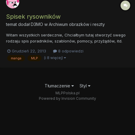
Spisek rysowników
temat dodał
D3MO
w
Archiwum obrazków i reszty
Witam wszystkich serdecznie, Chciałbym tutaj stworzyć swego
rodzaju spis poradników, szablonów, pomocy, przyżądów, itd.
dla ludzi rysujących (nie tylko kucyki). Spis podzielony byłby na
Grudzień 22, 2013
8 odpowiedzi
grupy np. manga, MLP, absrtrakcja, grafika komputerowa... w
(i 8 więcej)
manga
MLP
tym podgrupy; How To Draw, szablon, szkic z p...
Tłumaczenie
Styl
MLPPolska.pl
Powered by Invision Community