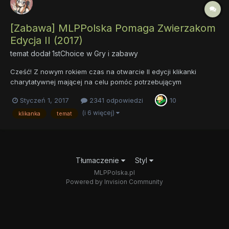
[Zabawa] MLPPolska Pomaga Zwierzakom
Edycja II (2017)
temat dodał
1stChoice
w
Gry i zabawy
Cześć! Z nowym rokiem czas na otwarcie II edycji klikanki
charytatywnej mającej na celu pomóc potrzebującym
zwierzakom. Poprzedni temat założony na początku
Styczeń 1, 2017
2341 odpowiedzi
10
października do końca roku pozwolił na uzbieranie kwoty 61 zł!
Udało się nam osiągnąć taki cel w 3 miesiące i mimo, że...
(i 6 więcej)
klikanka
temat
Tłumaczenie
Styl
MLPPolska.pl
Powered by Invision Community